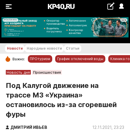
РЕКЛАМА
+17...+18 °С
Новости
Народные новости
Статьи
ПРОтуризм
График отключений воды
Клиника г
Важно:
РУБРИКИ
Новость дня
Происшествия
Обнинск
Под Калугой движение на
Новости компаний
трассе М3 «Украина»
Статьи
остановилось из-за сгоревшей
Народные новости
фуры
Авто и транспорт
Благоустройство
ДМИТРИЙ ИВЬЕВ
12.11.2021, 23:23