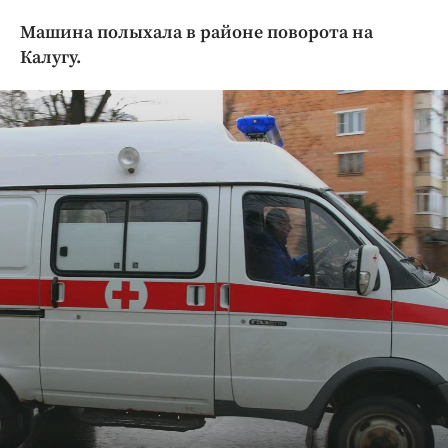
Криминал
Машина полыхала в районе поворота на
Культура
Калугу.
Недвижимость и ЖКХ
Образование
Общество
Погода
Праздники
Происшествия
Спорт
Экономика и бизнес
ПРОЕКТЫ
Блоги
Издания
Медиаперсона