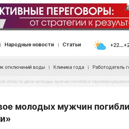
Народные новости
Статьи
+22...+
ик отключений воды
Клиника года
Работодатель г
кой области двое молодых мужчин погибли в перевернувшемся
вое молодых мужчин погибли
ди»