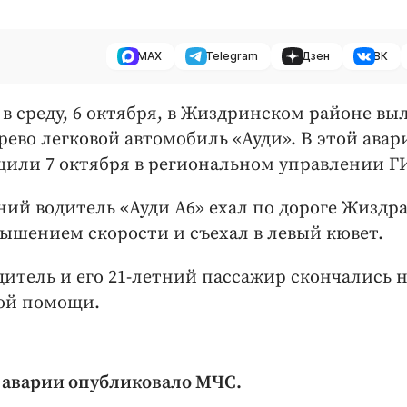
MAX
Telegram
Дзен
ВК
0 в среду, 6 октября, в Жиздринском районе вы
ерево легковой автомобиль «Ауди». В этой авар
щили 7 октября в региональном управлении Г
ий водитель «Ауди А6» ехал по дороге Жиздра
вышением скорости и съехал в левый кювет.
дитель и его 21-летний пассажир скончались 
рой помощи.
а аварии опубликовало МЧС.