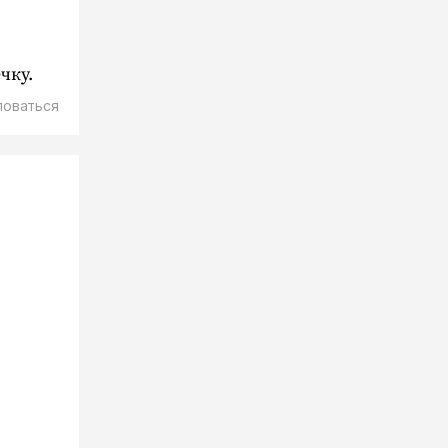
чку.
ловаться