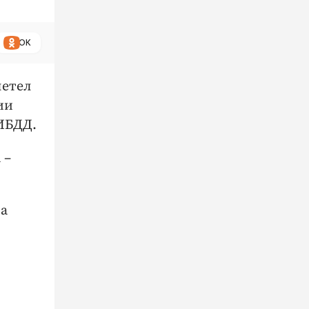
ОК
летел
ии
ИБДД.
 –
на