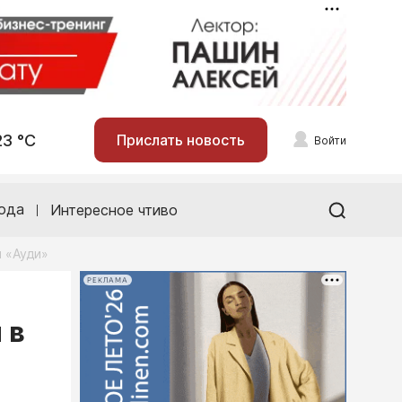
23 °С
Прислать новость
Войти
ода
Интересное чтиво
 «Ауди»
РЕКЛАМА
 в