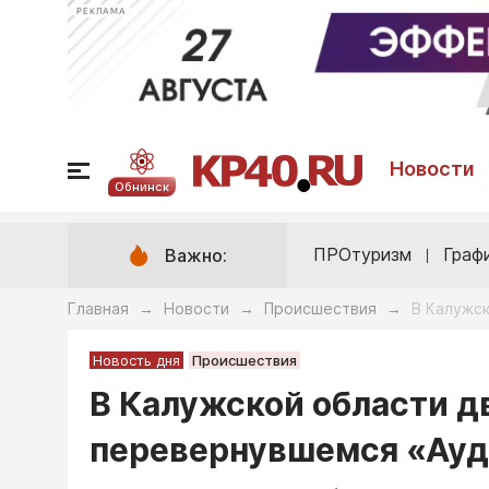
РЕКЛАМА
Новости
Обнинск
ПРОтуризм
Граф
Важно:
Главная
Новости
Происшествия
В Калужс
→
→
→
Новость дня
Происшествия
В Калужской области д
перевернувшемся «Ау