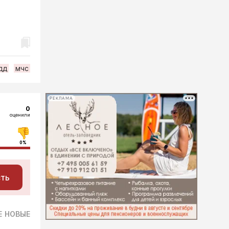
дд
мчс
РЕКЛАМА
0
оценили
0%
сть
Е
НОВЫЕ