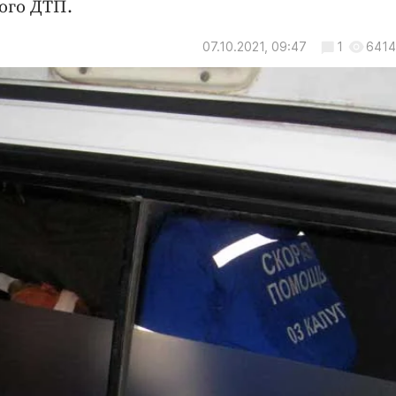
ого ДТП.
07.10.2021, 09:47
1
6414