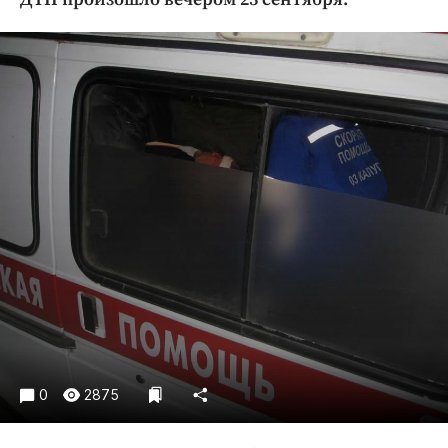
Криминал
Культура
Недвижимость и ЖКХ
Образование
Общество
Погода
Праздники
Происшествия
Спорт
Экономика и бизнес
ПРОЕКТЫ
Блоги
Издания
0
2875
Медиаперсона