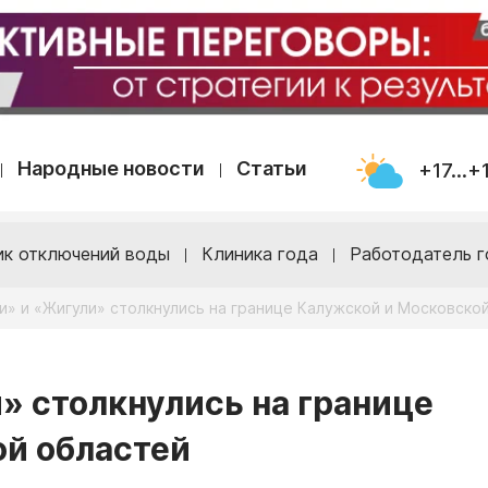
Народные новости
Статьи
+17...+
ик отключений воды
Клиника года
Работодатель г
» и «Жигули» столкнулись на границе Калужской и Московско
 столкнулись на границе
ой областей