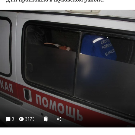
Криминал
Культура
Недвижимость и ЖКХ
Образование
Общество
Погода
Праздники
Происшествия
Спорт
Экономика и бизнес
ПРОЕКТЫ
Блоги
Издания
3
3173
Медиаперсона