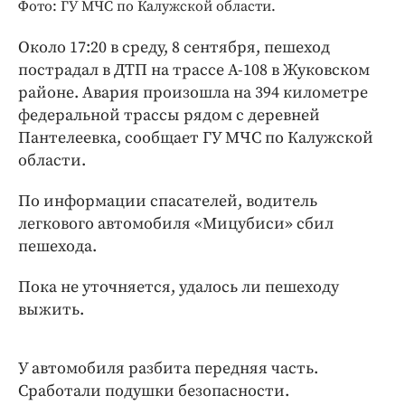
Интересное чтиво
Фото: ГУ МЧС по Калужской области.
Клиника года
Около 17:20 в среду, 8 сентября, пешеход
Бренд года
пострадал в ДТП на трассе А-108 в Жуковском
Работодатель года
районе. Авария произошла на 394 километре
федеральной трассы рядом с деревней
Пантелеевка, сообщает ГУ МЧС по Калужской
области.
По информации спасателей, водитель
легкового автомобиля «Мицубиси» сбил
пешехода.
Пока не уточняется, удалось ли пешеходу
выжить.
У автомобиля разбита передняя часть.
Сработали подушки безопасности.