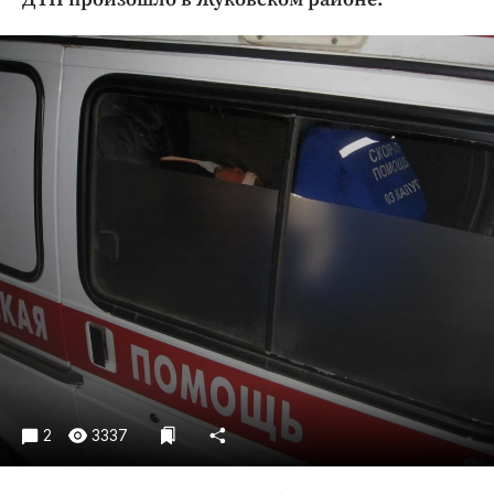
Криминал
Культура
Недвижимость и ЖКХ
Образование
Общество
Погода
Праздники
Происшествия
Спорт
Экономика и бизнес
ПРОЕКТЫ
Блоги
Издания
2
3337
Медиаперсона