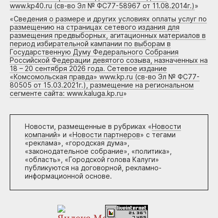
www.kp40.ru (св-во Эл № ФС77-58967 от 11.08.2014г.)
»
«
Сведения о размере и других условиях оплаты услуг по
размещению на страницах сетевого издания для
размещения предвыборных, агитационных материалов в
период избирательной кампании по выборам в
Государственную Думу Федерального Собрания
Российской Федерации девятого созыва, назначенных на
18 – 20 сентября 2026 года. Сетевое издание
«Комсомольская правда» www.kp.ru (св-во Эл № ФС77-
80505 от 15.03.2021г.), размещение на региональном
сегменте сайта: www.kaluga.kp.ru
»
Новости, размещенные в рубриках «
Новости
компаний
» и «
Новости партнеров
» с тегами
«реклама», «городская дума»,
«законодательное собрание», «политика»,
«область», «Городской голова Калуги»
публикуются на договорной, рекламно-
информационной основе.