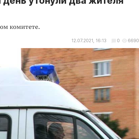
 день утонули два жителя
ом комитете.
12.07.2021, 16:13
0
6690