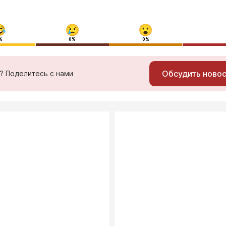
%
0%
0%
Обсудить ново
ь? Поделитесь с нами