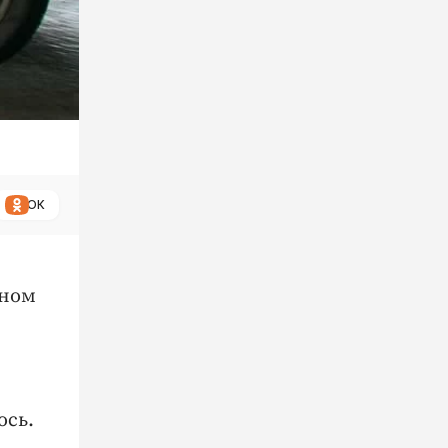
ОК
ьном
ось.