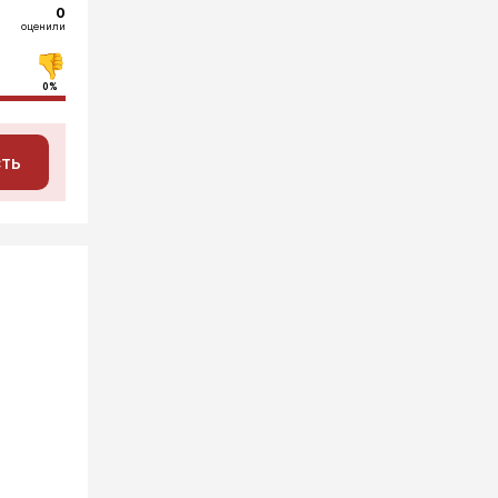
0
оценили
0%
сть