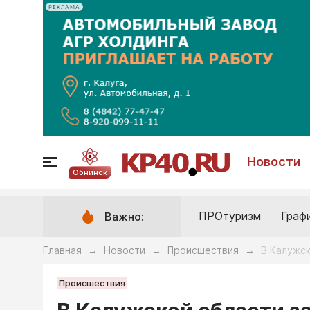
РЕКЛАМА
Новости
Обнинск
ПРОтуризм
Граф
Важно:
Главная
Новости
Происшествия
В Калужск
→
→
→
Происшествия