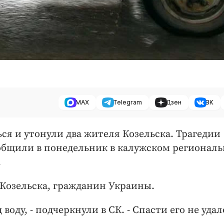
MAX
Telegram
Дзен
ВК
ься и утонули два жителя Козельска. Трагедии
ообщили в понедельник в калужском регионал
.
 Козельска, гражданин Украины.
оду, - подчеркнули в СК. - Спасти его не удал