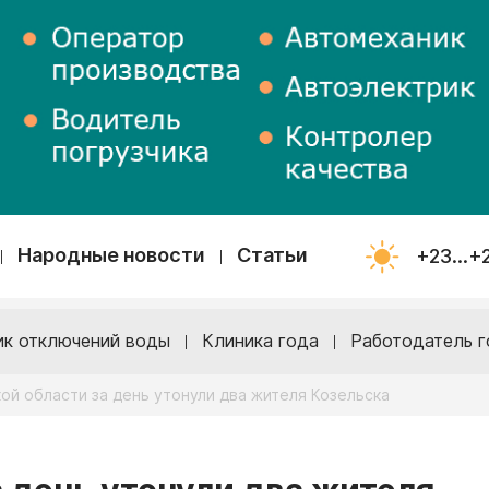
Народные новости
Статьи
+23...+
ик отключений воды
Клиника года
Работодатель г
ой области за день утонули два жителя Козельска