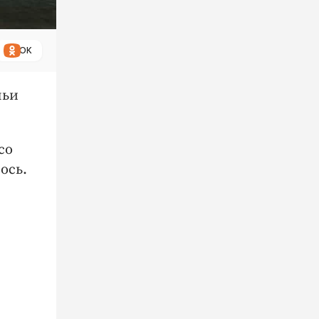
ОК
ньи
со
ось.