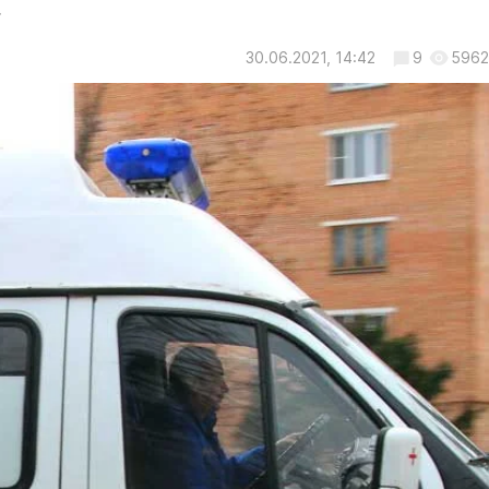
.
30.06.2021, 14:42
9
5962