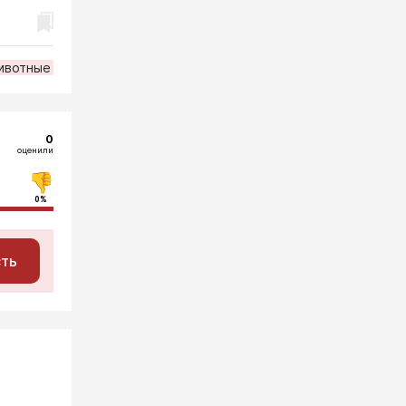
ивотные
0
оценили
0%
сть