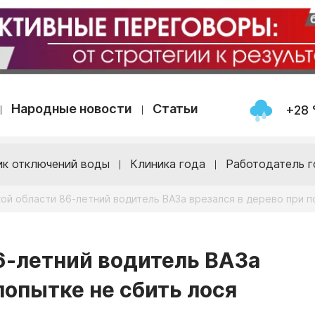
Народные новости
Статьи
+28 
ик отключений воды
Клиника года
Работодатель г
ой области 86-летний водитель ВАЗа врезался в дерево при п
6-летний водитель ВАЗа
попытке не сбить лося