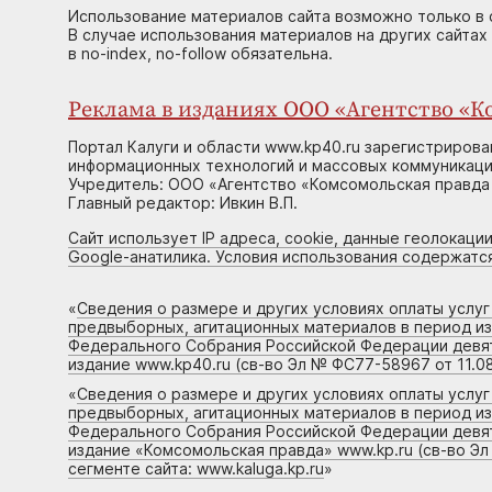
Использование материалов сайта возможно только в 
В случае использования материалов на других сайтах
в no-index, no-follow обязательна.
Реклама в изданиях ООО «Агентство «Ко
Портал Калуги и области www.kp40.ru зарегистрирова
информационных технологий и массовых коммуникаций
Учредитель: ООО «Агентство «Комсомольская правда 
Главный редактор: Ивкин В.П.
Сайт использует IP адреса, cookie, данные геолокации
Google-анатилика. Условия использования содержатс
«
Сведения о размере и других условиях оплаты услу
предвыборных, агитационных материалов в период и
Федерального Собрания Российской Федерации девято
издание www.kp40.ru (св-во Эл № ФС77-58967 от 11.08
«
Сведения о размере и других условиях оплаты услу
предвыборных, агитационных материалов в период и
Федерального Собрания Российской Федерации девято
издание «Комсомольская правда» www.kp.ru (св-во Эл
сегменте сайта: www.kaluga.kp.ru
»