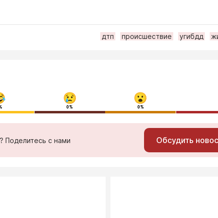
дтп
происшествие
угибдд
ж
%
0%
0%
Обсудить ново
ь? Поделитесь с нами