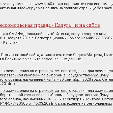
случае упоминания www.kp40.ru как первоисточника информаци
 активная индексируемая ссылка на главную страницу без зак
мсомольская правда - Калуга» и на сайте
н как СМИ Федеральной службой по надзору в сфере связи,
 11 августа 2014 г. Регистрационный номер: Эл №ФС77-58967
– Калуга»
 Пользователей сайта, а также счетчики Яндекс.Метрика, Livein
я в Политике по защите персональных данных.
г по размещению на страницах сетевого издания для размеще
збирательной кампании по выборам в Государственную Думу
го созыва, назначенных на 18 – 20 сентября 2026 года. Сете
.2014г.)
»
г по размещению на страницах сетевого издания для размеще
збирательной кампании по выборам в Государственную Думу
го созыва, назначенных на 18 – 20 сентября 2026 года. Сете
 № ФС77-80505 от 15.03.2021г.), размещение на региональном