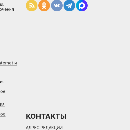
и.
лючения
ternet и
ния
вое
ния
вое
КОНТАКТЫ
АДРЕС РЕДАКЦИИ