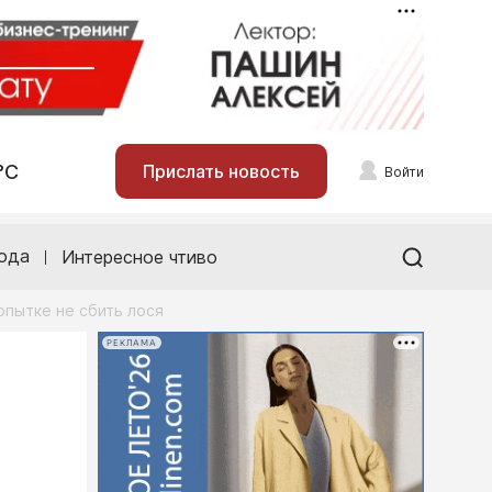
°С
Прислать новость
Войти
ода
Интересное чтиво
опытке не сбить лося
РЕКЛАМА