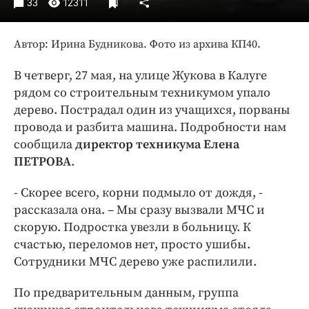
33
12311
Интересное чтиво
Клиника года
Автор: Ирина Будникова. Фото из архива КП40.
Бренд года
Работодатель года
В четверг, 27 мая, на улице Жукова в Калуге
рядом со строительным техникумом упало
дерево. Пострадал один из учащихся, порваны
провода и разбита машина. Подробности нам
сообщила
директор техникума Елена
ПЕТРОВА
.
- Скорее всего, корни подмыло от дождя, -
рассказала она. – Мы сразу вызвали МЧС и
скорую. Подростка увезли в больницу. К
счастью, переломов нет, просто ушибы.
Сотрудники МЧС дерево уже распилили.
По предварительным данным, группа