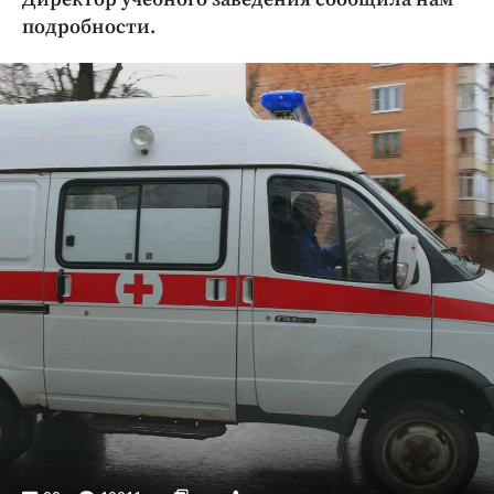
Криминал
подробности.
Культура
Недвижимость и ЖКХ
Образование
Общество
Погода
Праздники
Происшествия
Спорт
Экономика и бизнес
ПРОЕКТЫ
Блоги
Издания
Медиаперсона