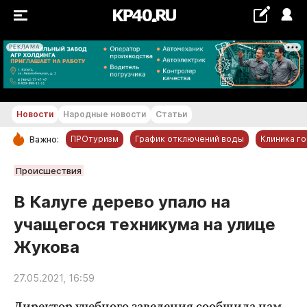
РЕКЛАМА
+19...+20 °С
Новости
Народные новости
Статьи
ПРОтуризм
График отключений воды
Клиника г
Важно:
РУБРИКИ
Происшествия
Обнинск
В Калуге дерево упало на
Новости компаний
учащегося техникума на улице
Статьи
Жукова
Народные новости
Авто и транспорт
27.05.2021, 16:59
Благоустройство
Директор учебного заведения сообщила нам