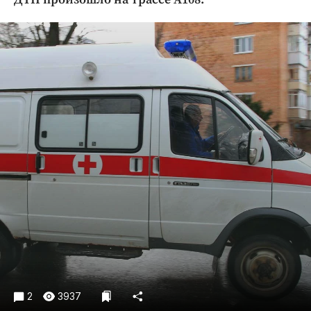
Криминал
Культура
Недвижимость и ЖКХ
Образование
Общество
Погода
Праздники
Происшествия
Спорт
Экономика и бизнес
ПРОЕКТЫ
Блоги
Издания
Медиаперсона
2
3937