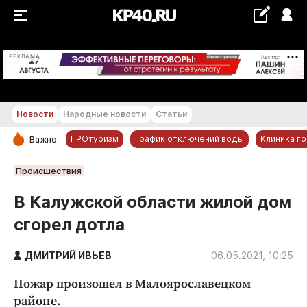
+22...+23 °С
РЕКЛАМА
Новости
Народные новости
Статьи
ПРОтуризм
График отключений воды
Клиника г
Важно:
РУБРИКИ
Происшествия
Обнинск
В Калужской области жилой дом
Новости компаний
сгорел дотла
Статьи
Народные новости
ДМИТРИЙ ИВЬЕВ
06.05.2021, 10:25
Авто и транспорт
Пожар произошел в Малоярославецком
Благоустройство
районе.