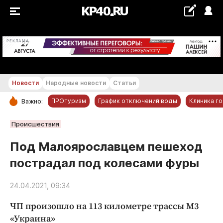
+19...+20 °С
РЕКЛАМА
Новости
Народные новости
Статьи
ПРОтуризм
График отключений воды
Клиника г
Важно:
РУБРИКИ
Происшествия
Обнинск
Под Малоярославцем пешеход
Новости компаний
пострадал под колесами фуры
Статьи
Народные новости
24.04.2021, 09:34
Авто и транспорт
ЧП произошло на 113 километре трассы М3
Благоустройство
«Украина»