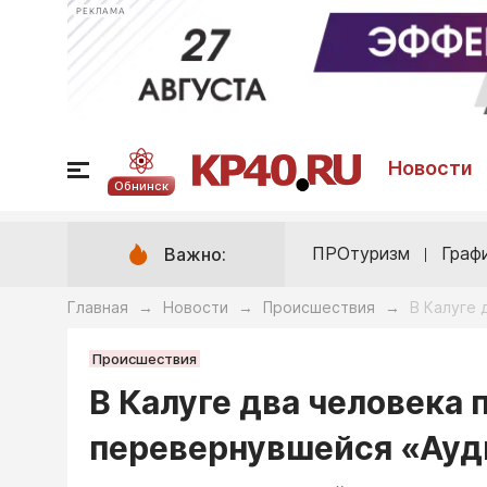
РЕКЛАМА
Новости
Обнинск
ПРОтуризм
Граф
Важно:
Главная
Новости
Происшествия
В Калуге 
→
→
→
Происшествия
В Калуге два человека 
перевернувшейся «Ауд