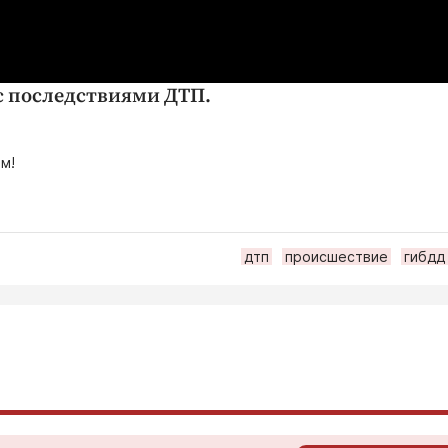
с последствиями ДТП.
м!
дтп
происшествие
гибдд