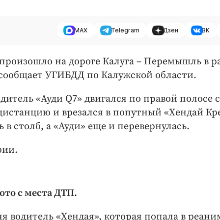
MAX
Telegram
Дзен
ВК
ТП произошло на дороге Калуга – Перемышль в 
 сообщает УГИБДД по Калужской области.
итель «Ауди Q7» двигался по правой полосе 
дистанцию и врезался в попутный «Хендай Кре
 в столб, а «Ауди» еще и перевернулась.
рии.
ото с места ДТП.
я водитель «Хендая», которая попала в реан