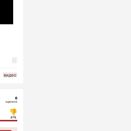
видео
6
оценили
67%