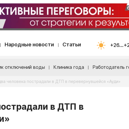
Народные новости
Статьи
+26...+
ик отключений воды
Клиника года
Работодатель г
два человека пострадали в ДТП в перевернувшейся «Ауди»
пострадали в ДТП в
и»