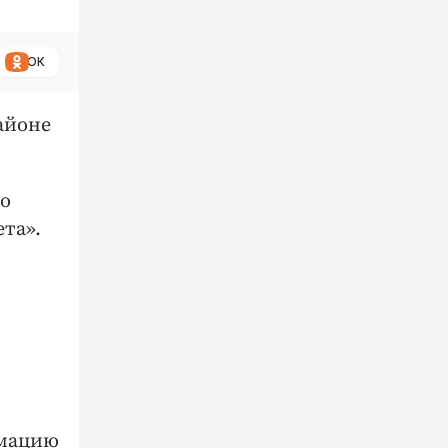
ОК
районе
со
та».
имацию