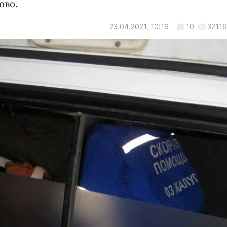
ово.
23.04.2021, 10:16
10
32116