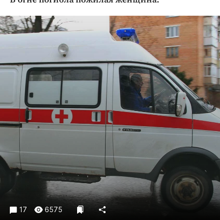
Криминал
Культура
Недвижимость и ЖКХ
Образование
Общество
Погода
Праздники
Происшествия
Спорт
Экономика и бизнес
ПРОЕКТЫ
Блоги
Издания
Медиаперсона
17
6575