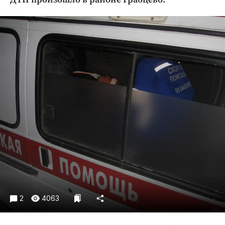
Криминал
Культура
Недвижимость и ЖКХ
Образование
Общество
Погода
Праздники
Происшествия
Спорт
Экономика и бизнес
ПРОЕКТЫ
Блоги
Издания
2
4063
Медиаперсона