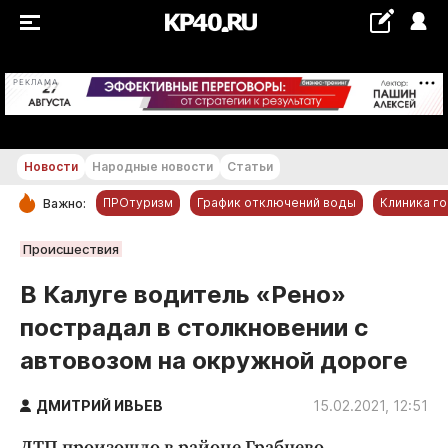
+22...+23 °С
РЕКЛАМА
Новости
Народные новости
Статьи
ПРОтуризм
График отключений воды
Клиника г
Важно:
РУБРИКИ
Происшествия
Обнинск
В Калуге водитель «Рено»
Новости компаний
пострадал в столкновении с
Статьи
автовозом на окружной дороге
Народные новости
Авто и транспорт
ДМИТРИЙ ИВЬЕВ
15.02.2021, 12:51
Благоустройство
ДТП произошло в районе Грабцево.