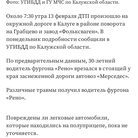
Интересное чтиво
Фото: УГИБДД и ГУ МЧС по Калужской области.
Клиника года
Около 7:30 утра 13 февраля ДТП произошло на
Бренд года
окружной дороге в Калуге в районе поворота
Работодатель года
на Грабцево и завод «Фольксваген». В
понедельник подробности сообщили в
УГИБДД по Калужской области.
По предварительным данным, 30-летний
водитель фургона «Рено» врезался в стоящий у
края заснеженной дороги автовоз «Мерседес».
Различные травмы получил водитель фургона
«Рено».
Повреждены ли легковые автомобили,
которые находились на полуприцепе, пока не
уточняется.