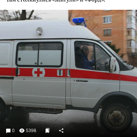
Криминал
Культура
Недвижимость и ЖКХ
Образование
Общество
Погода
Праздники
Происшествия
Спорт
Экономика и бизнес
ПРОЕКТЫ
Блоги
Издания
Медиаперсона
0
5398