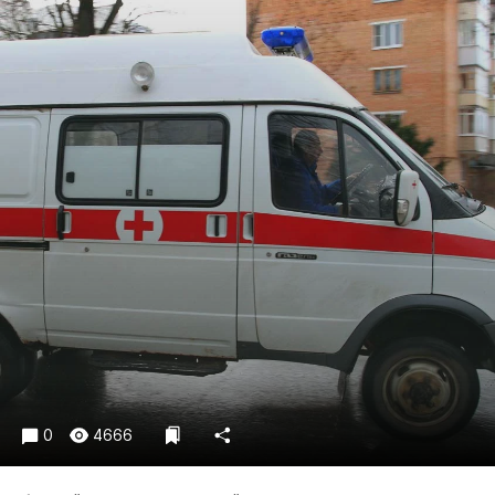
Криминал
Культура
Недвижимость и ЖКХ
Образование
Общество
Погода
Праздники
Происшествия
Спорт
Экономика и бизнес
ПРОЕКТЫ
Блоги
Издания
0
4666
Медиаперсона