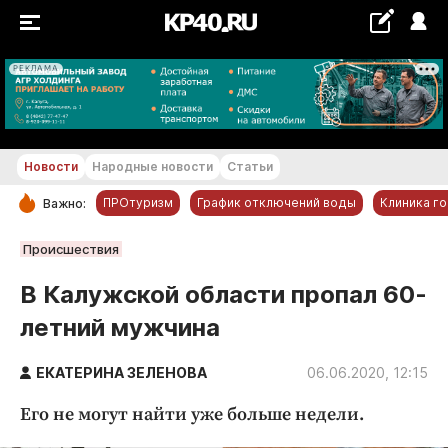
РЕКЛАМА
+20...+21 °С
Новости
Народные новости
Статьи
ПРОтуризм
График отключений воды
Клиника г
Важно:
РУБРИКИ
Происшествия
Обнинск
В Калужской области пропал 60-
Новости компаний
летний мужчина
Статьи
Народные новости
ЕКАТЕРИНА ЗЕЛЕНОВА
06.06.2020, 12:15
Авто и транспорт
Его не могут найти уже больше недели.
Благоустройство