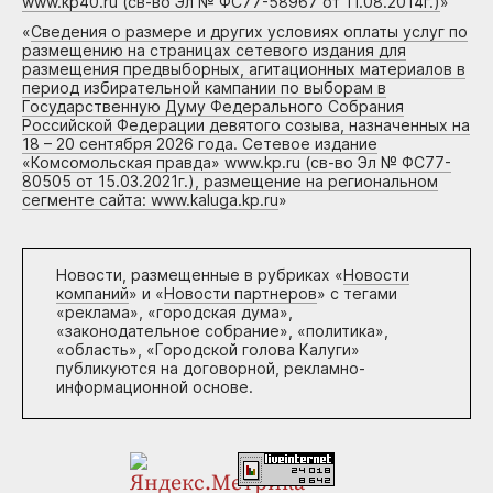
www.kp40.ru (св-во Эл № ФС77-58967 от 11.08.2014г.)
»
«
Сведения о размере и других условиях оплаты услуг по
размещению на страницах сетевого издания для
размещения предвыборных, агитационных материалов в
период избирательной кампании по выборам в
Государственную Думу Федерального Собрания
Российской Федерации девятого созыва, назначенных на
18 – 20 сентября 2026 года. Сетевое издание
«Комсомольская правда» www.kp.ru (св-во Эл № ФС77-
80505 от 15.03.2021г.), размещение на региональном
сегменте сайта: www.kaluga.kp.ru
»
Новости, размещенные в рубриках «
Новости
компаний
» и «
Новости партнеров
» с тегами
«реклама», «городская дума»,
«законодательное собрание», «политика»,
«область», «Городской голова Калуги»
публикуются на договорной, рекламно-
информационной основе.