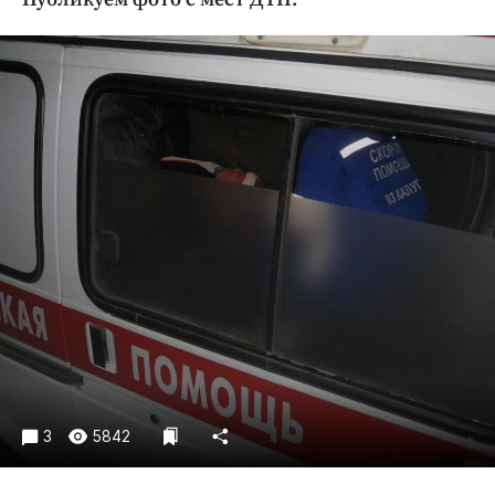
Криминал
Культура
Недвижимость и ЖКХ
Образование
Общество
Погода
Праздники
Происшествия
Спорт
Экономика и бизнес
ПРОЕКТЫ
Блоги
Издания
3
5842
Медиаперсона