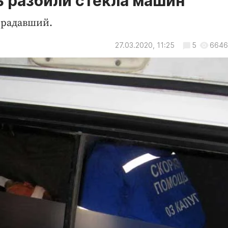
ь разбили стёкла машин
традавший.
27.03.2020, 11:25
5
6646