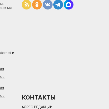
и.
лючения
ternet и
ния
вое
ния
вое
КОНТАКТЫ
АДРЕС РЕДАКЦИИ