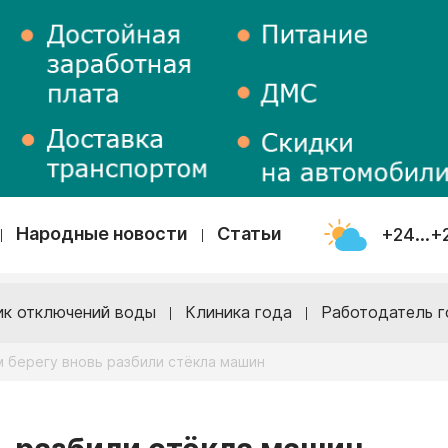
Народные новости
Статьи
+24...+
ик отключений воды
Клиника года
Работодатель г
 берегу вновь разбили стёкла машин