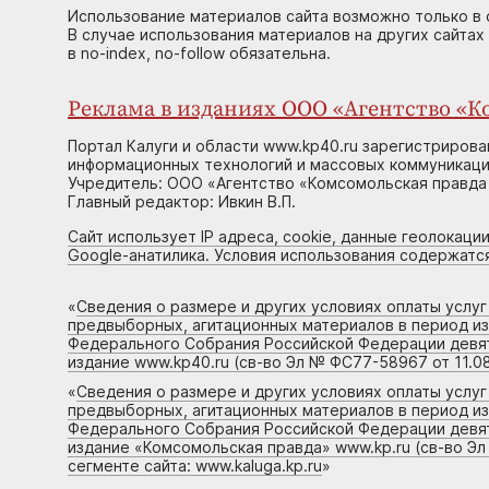
Использование материалов сайта возможно только в 
В случае использования материалов на других сайтах
в no-index, no-follow обязательна.
Реклама в изданиях ООО «Агентство «Ко
Портал Калуги и области www.kp40.ru зарегистрирова
информационных технологий и массовых коммуникаций
Учредитель: ООО «Агентство «Комсомольская правда 
Главный редактор: Ивкин В.П.
Сайт использует IP адреса, cookie, данные геолокации
Google-анатилика. Условия использования содержатс
«
Сведения о размере и других условиях оплаты услу
предвыборных, агитационных материалов в период и
Федерального Собрания Российской Федерации девято
издание www.kp40.ru (св-во Эл № ФС77-58967 от 11.08
«
Сведения о размере и других условиях оплаты услу
предвыборных, агитационных материалов в период и
Федерального Собрания Российской Федерации девято
издание «Комсомольская правда» www.kp.ru (св-во Эл
сегменте сайта: www.kaluga.kp.ru
»