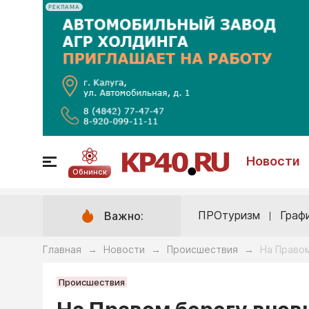
РЕКЛАМА
Новости
Обнинск
ПРОтуризм
Граф
Важно:
Главная
Новости
Происшествия
На Правом
→
→
→
Происшествия