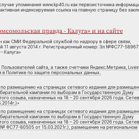
случае упоминания www.kp40.ru как первоисточника информаци
 активная индексируемая ссылка на главную страницу без зак
мсомольская правда - Калуга» и на сайте
н как СМИ Федеральной службой по надзору в сфере связи,
 11 августа 2014 г. Регистрационный номер: Эл №ФС77-58967
– Калуга»
 Пользователей сайта, а также счетчики Яндекс.Метрика, Livein
я в Политике по защите персональных данных.
г по размещению на страницах сетевого издания для размеще
збирательной кампании по выборам в Государственную Думу
го созыва, назначенных на 18 – 20 сентября 2026 года. Сете
.2014г.)
»
г по размещению на страницах сетевого издания для размеще
збирательной кампании по выборам в Государственную Думу
го созыва, назначенных на 18 – 20 сентября 2026 года. Сете
 № ФС77-80505 от 15.03.2021г.), размещение на региональном