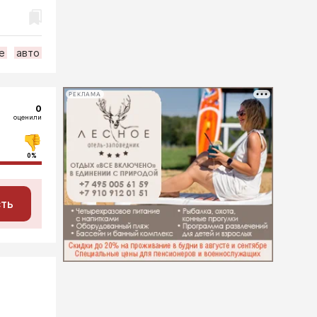
е
авто
РЕКЛАМА
0
оценили
0%
сть