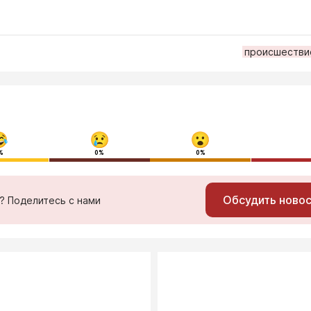
происшестви
%
0%
0%
Обсудить ново
ь? Поделитесь с нами