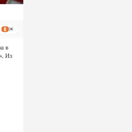
ОК
а в
». Из