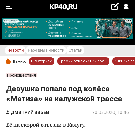
РЕКЛАМА
+17...+18 °С
Новости
Народные новости
Статьи
ПРОтуризм
График отключений воды
Клиника г
Важно:
РУБРИКИ
Происшествия
Обнинск
Девушка попала под колёса
Новости компаний
«Матиза» на калужской трассе
Статьи
Народные новости
ДМИТРИЙ ИВЬЕВ
20.03.2020, 10:46
Авто и транспорт
Её на скорой отвезли в Калугу.
Благоустройство