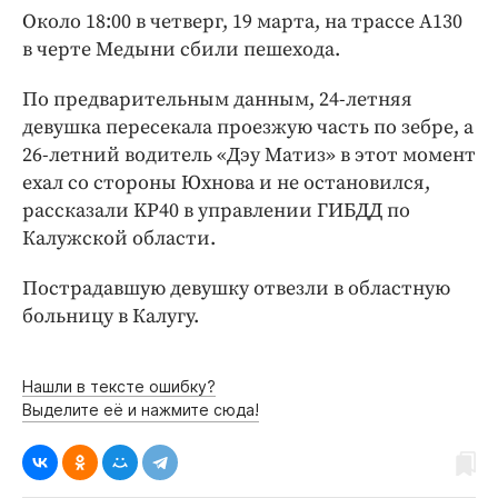
Интересное чтиво
Около 18:00 в четверг, 19 марта, на трассе А130
Клиника года
в черте Медыни сбили пешехода.
Бренд года
По предварительным данным, 24-летняя
Работодатель года
девушка пересекала проезжую часть по зебре, а
26-летний водитель «Дэу Матиз» в этот момент
ехал со стороны Юхнова и не остановился,
рассказали KP40 в управлении ГИБДД по
Калужской области.
Пострадавшую девушку отвезли в областную
больницу в Калугу.
Нашли в тексте ошибку?
Выделите её и нажмите сюда!