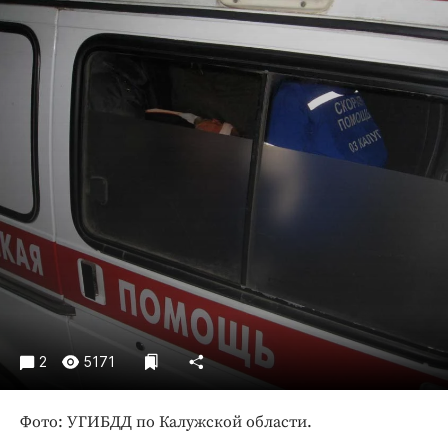
Криминал
Культура
Недвижимость и ЖКХ
Образование
Общество
Погода
Праздники
Происшествия
Спорт
Экономика и бизнес
ПРОЕКТЫ
Блоги
2
5171
Издания
Фото: УГИБДД по Калужской области.
Медиаперсона