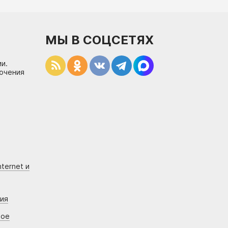
МЫ В СОЦСЕТЯХ
и.
лючения
ternet и
ния
вое