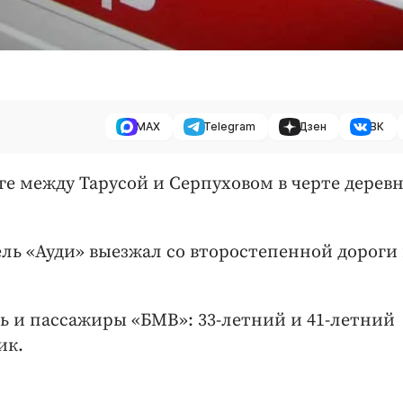
MAX
Telegram
Дзен
ВК
оге между Тарусой и Серпуховом в черте дерев
ь «Ауди» выезжал со второстепенной дороги 
 и пассажиры «БМВ»: 33-летний и 41-летний
ик.