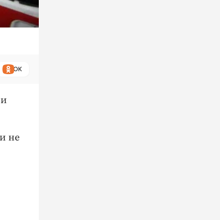
ОК
ни
и не