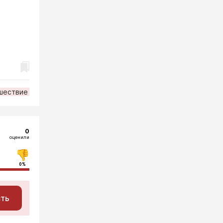
шествие
0
оценили
0%
сть