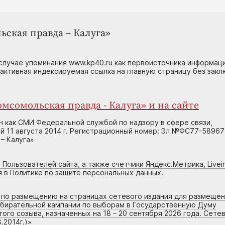
ьская правда – Калуга»
случае упоминания www.kp40.ru как первоисточника информаци
 активная индексируемая ссылка на главную страницу без зак
мсомольская правда - Калуга» и на сайте
н как СМИ Федеральной службой по надзору в сфере связи,
 11 августа 2014 г. Регистрационный номер: Эл №ФС77-58967
– Калуга»
 Пользователей сайта, а также счетчики Яндекс.Метрика, Livein
я в Политике по защите персональных данных.
г по размещению на страницах сетевого издания для размеще
збирательной кампании по выборам в Государственную Думу
го созыва, назначенных на 18 – 20 сентября 2026 года. Сете
.2014г.)
»