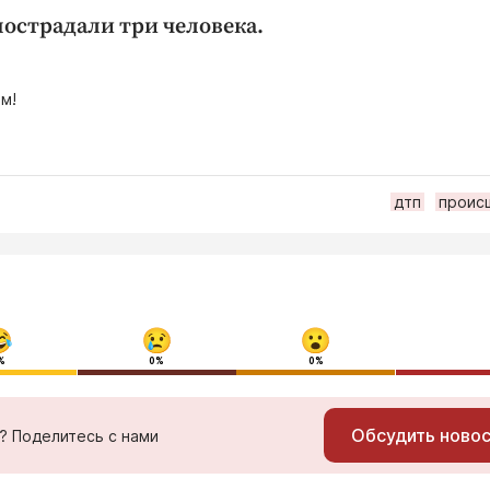
пострадали три человека.
м!
дтп
проис
%
0%
0%
Обсудить ново
ь? Поделитесь с нами