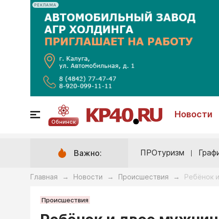
РЕКЛАМА
Новости
Обнинск
ПРОтуризм
Граф
Важно:
Главная
Новости
Происшествия
Ребёнок 
→
→
→
Происшествия