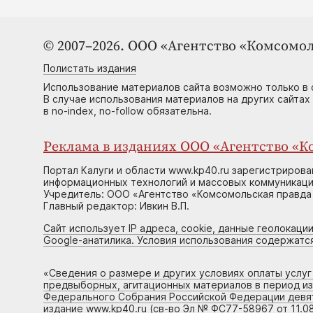
© 2007–2026. ООО «Агентство «Комсомол
Полистать издания
Использование материалов сайта возможно только в 
В случае использования материалов на других сайтах
в no-index, no-follow обязательна.
Реклама в изданиях ООО «Агентство «Ко
Портал Калуги и области www.kp40.ru зарегистрирова
информационных технологий и массовых коммуникаций
Учредитель: ООО «Агентство «Комсомольская правда 
Главный редактор: Ивкин В.П.
Сайт использует IP адреса, cookie, данные геолокации
Google-анатилика. Условия использования содержатс
«
Сведения о размере и других условиях оплаты услу
предвыборных, агитационных материалов в период и
Федерального Собрания Российской Федерации девято
издание www.kp40.ru (св-во Эл № ФС77-58967 от 11.08