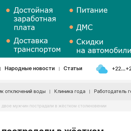
Народные новости
Статьи
+22...+
ик отключений воды
Клиника года
Работодатель г
и двое мужчин пострадали в жёстком столкновении