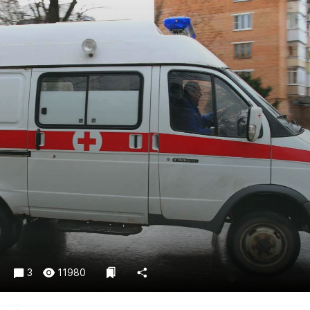
Криминал
Культура
Недвижимость и ЖКХ
Образование
Общество
Погода
Праздники
Происшествия
Спорт
Экономика и бизнес
ПРОЕКТЫ
Блоги
Издания
3
11980
Медиаперсона