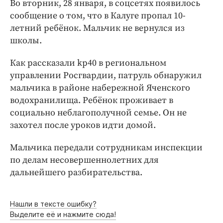
Во вторник, 28 января, в соцсетях появилось
Интересное чтиво
сообщение о том, что в Калуге пропал 10-
Клиника года
летний ребёнок. Мальчик не вернулся из
Бренд года
школы.
Работодатель года
Как рассказали kp40 в региональном
управлении Росгвардии, патруль обнаружил
мальчика в районе набережной Яченского
водохранилища. Ребёнок проживает в
социально неблагополучной семье. Он не
захотел после уроков идти домой.
Мальчика передали сотрудникам инспекции
по делам несовершеннолетних для
дальнейшего разбирательства.
Нашли в тексте ошибку?
Выделите её и нажмите сюда!