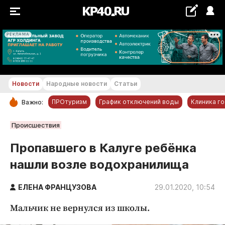
РЕКЛАМА
+18...+19 °С
Новости
Народные новости
Статьи
ПРОтуризм
График отключений воды
Клиника г
Важно:
РУБРИКИ
Происшествия
Обнинск
Пропавшего в Калуге ребёнка
Новости компаний
нашли возле водохранилища
Статьи
Народные новости
ЕЛЕНА ФРАНЦУЗОВА
29.01.2020, 10:54
Авто и транспорт
Мальчик не вернулся из школы.
Благоустройство