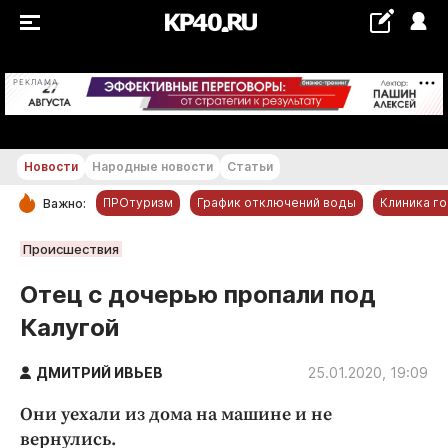
+22...+23 °С
РЕКЛАМА
Новости
Народные новости
Статьи
ПРОтуризм
График отключений воды
Клиника г
Важно:
РУБРИКИ
Происшествия
Обнинск
Отец с дочерью пропали под
Новости компаний
Калугой
Статьи
Народные новости
ДМИТРИЙ ИВЬЕВ
25.01.2020, 19:09
Авто и транспорт
Они уехали из дома на машине и не
Благоустройство
вернулись.