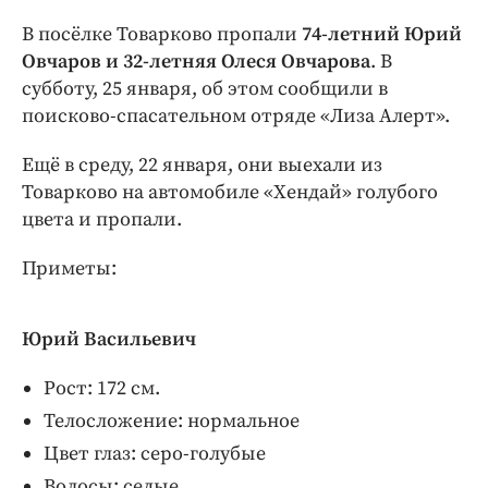
Интересное чтиво
В посёлке Товарково пропали
74-летний Юрий
Клиника года
Овчаров и 32-летняя Олеся Овчарова
. В
Бренд года
субботу, 25 января, об этом сообщили в
Работодатель года
поисково-спасательном отряде «Лиза Алерт».
Ещё в среду, 22 января, они выехали из
Товарково на автомобиле «Хендай» голубого
цвета и пропали.
Приметы:
Юрий Васильевич
Рост: 172 см.
Телосложение: нормальное
Цвет глаз: серо-голубые
Волосы: седые