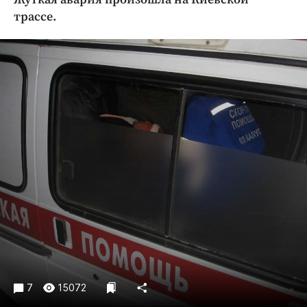
Криминал
трассе.
Культура
Недвижимость и ЖКХ
Образование
Общество
Погода
Праздники
Происшествия
Спорт
Экономика и бизнес
ПРОЕКТЫ
Блоги
Издания
7
15072
Медиаперсона