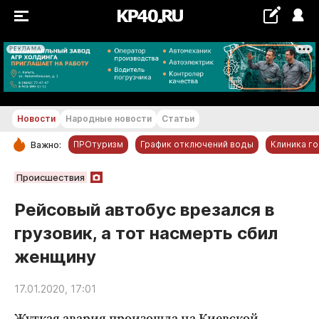
РЕКЛАМА
+17...+18 °С
Новости
Народные новости
Статьи
ПРОтуризм
График отключений воды
Клиника г
Важно:
РУБРИКИ
Происшествия
Обнинск
Рейсовый автобус врезался в
Новости компаний
грузовик, а тот насмерть сбил
Статьи
женщину
Народные новости
Авто и транспорт
17.01.2020, 17:01
Благоустройство
Жуткая авария произошла на Киевской