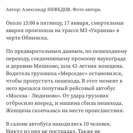
Интересное чтиво
Автор: Александр НЕФЕДОВ. Фото автора.
Клиника года
Бренд года
Около 15:00 в пятницу, 17 января, смертельная
Работодатель года
авария произошла на трассе М3 «Украина» в
черте Обнинска.
По предварительным данным, по пешеходному
переходу, соединяющему промзону наукограда
и деревню Мишково, шла 42-летняя женщина.
Водитель грузовика «Мерседес» остановился,
чтобы пропустить пешехода. В этот момент в
него врезался попутный рейсовый автобус
«Москва - Людиново». От удара грузовик
отбросило вперед, и машина сбила пешехода.
Женщина скончалась на месте происшествия.
В салоне автобуса находились 10 человек.
Никто из них не пострадал. Также не