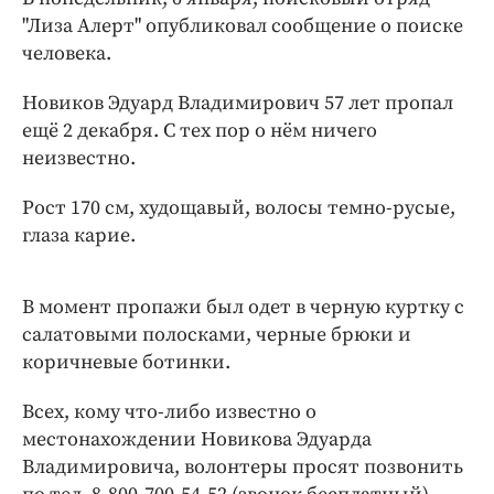
Интересное чтиво
"Лиза Алерт" опубликовал сообщение о поиске
Клиника года
человека.
Бренд года
Новиков Эдуард Владимирович 57 лет пропал
Работодатель года
ещё 2 декабря. С тех пор о нём ничего
неизвестно.
Рост 170 см, худощавый, волосы темно-русые,
глаза карие.
В момент пропажи был одет в черную куртку с
салатовыми полосками, черные брюки и
коричневые ботинки.
Всех, кому что-либо известно о
местонахождении Новикова Эдуарда
Владимировича, волонтеры просят позвонить