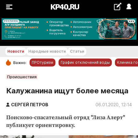
РЕКЛАМА
+21...+22 °С
Новости
Народные новости
Статьи
ПРОтуризм
График отключений воды
Клиника г
Важно:
РУБРИКИ
Происшествия
Обнинск
Калужанина ищут более месяца
Новости компаний
СЕРГЕЙ ПЕТРОВ
Статьи
06.01.2020, 12:14
Народные новости
Поисково-спасательный отряд "Лиза Алерт"
Авто и транспорт
публикует ориентировку.
Благоустройство