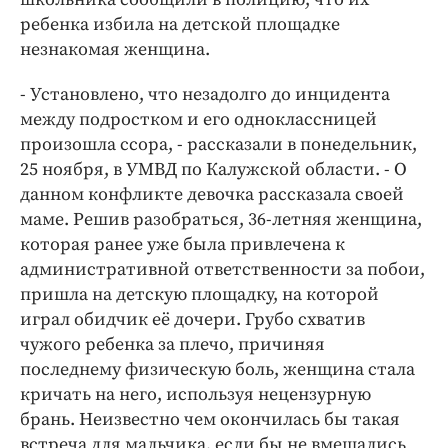
Интересное чтиво
ребенка избила на детской площадке
Клиника года
незнакомая женщина.
Бренд года
- Установлено, что незадолго до инцидента
Работодатель года
между подростком и его одноклассницей
произошла ссора, - рассказали в понедельник,
25 ноября, в УМВД по Калужской области. - О
данном конфликте девочка рассказала своей
маме. Решив разобраться, 36-летняя женщина,
которая ранее уже была привлечена к
административной ответственности за побои,
пришла на детскую площадку, на которой
играл обидчик её дочери. Грубо схватив
чужого ребенка за плечо, причиняя
последнему физическую боль, женщина стала
кричать на него, используя нецензурную
брань. Неизвестно чем окончилась бы такая
встреча для мальчика, если бы не вмешались