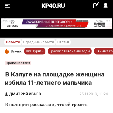
+26...+27 °С
РЕКЛАМА
Новости
Народные новости
Статьи
ПРОтуризм
График отключений воды
Клиника г
Важно:
РУБРИКИ
Происшествия
Обнинск
В Калуге на площадке женщина
Новости компаний
избила 11-летнего мальчика
Статьи
Народные новости
ДМИТРИЙ ИВЬЕВ
25.11.2019, 11:24
Авто и транспорт
В полиции рассказали, что ей грозит.
Благоустройство