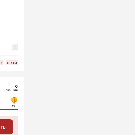
е
дети
0
оценили
0%
сть