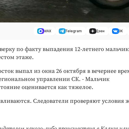
MAX
Telegram
Дзен
ВК
верку по факту выпадения 12-летнего мальчик
стом этаже.
ток выпал из окна 26 октября в вечернее врем
региональном управлении СК. - Мальчик
стояние оценивается как тяжелое.
авливаются. Следователи проверяют условия 
идетелем какого-либо происшествия в Калуге или