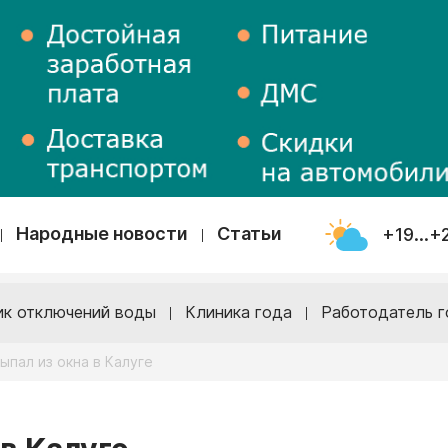
Народные новости
Статьи
+19...+
ик отключений воды
Клиника года
Работодатель г
ыпал из окна в Калуге