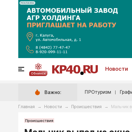
РЕКЛАМА
Новости
Обнинск
ПРОтуризм
Граф
Важно:
Главная
Новости
Происшествия
Мальчик в
→
→
→
Происшествия