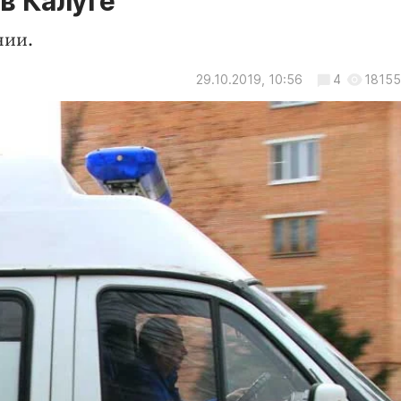
в Калуге
нии.
29.10.2019, 10:56
4
18155