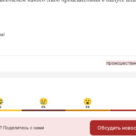
м!
происшестви
%
0%
0%
Обсудить ново
ь? Поделитесь с нами