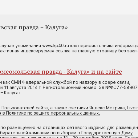
ьская правда – Калуга»
случае упоминания www.kp40.ru как первоисточника информаци
 активная индексируемая ссылка на главную страницу без зак
мсомольская правда - Калуга» и на сайте
н как СМИ Федеральной службой по надзору в сфере связи,
 11 августа 2014 г. Регистрационный номер: Эл №ФС77-58967
– Калуга»
 Пользователей сайта, а также счетчики Яндекс.Метрика, Livein
я в Политике по защите персональных данных.
г по размещению на страницах сетевого издания для размеще
збирательной кампании по выборам в Государственную Думу
го созыва, назначенных на 18 – 20 сентября 2026 года. Сете