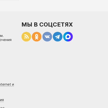
МЫ В СОЦСЕТЯХ
и.
лючения
ternet и
ния
вое