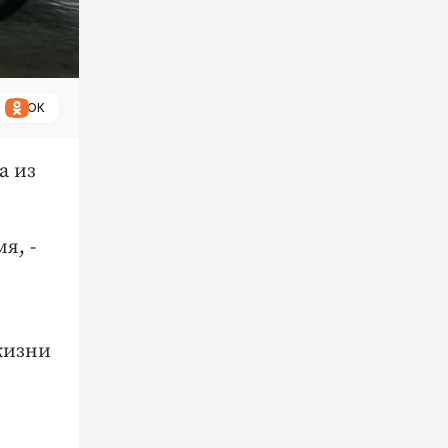
ОК
а из
я, -
жизни