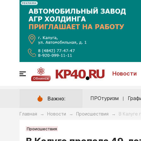
РЕКЛАМА
Новости
Обнинск
ПРОтуризм
Граф
Важно:
Главная
Новости
Происшествия
В Калуге 
→
→
→
Происшествия