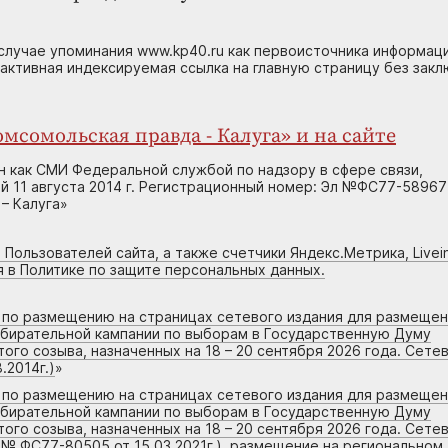
случае упоминания www.kp40.ru как первоисточника информаци
 активная индексируемая ссылка на главную страницу без зак
мсомольская правда - Калуга» и на сайте
н как СМИ Федеральной службой по надзору в сфере связи,
 11 августа 2014 г. Регистрационный номер: Эл №ФС77-58967
– Калуга»
 Пользователей сайта, а также счетчики Яндекс.Метрика, Livein
я в Политике по защите персональных данных.
г по размещению на страницах сетевого издания для размеще
збирательной кампании по выборам в Государственную Думу
го созыва, назначенных на 18 – 20 сентября 2026 года. Сете
.2014г.)
»
г по размещению на страницах сетевого издания для размеще
збирательной кампании по выборам в Государственную Думу
го созыва, назначенных на 18 – 20 сентября 2026 года. Сете
 № ФС77-80505 от 15.03.2021г.), размещение на региональном