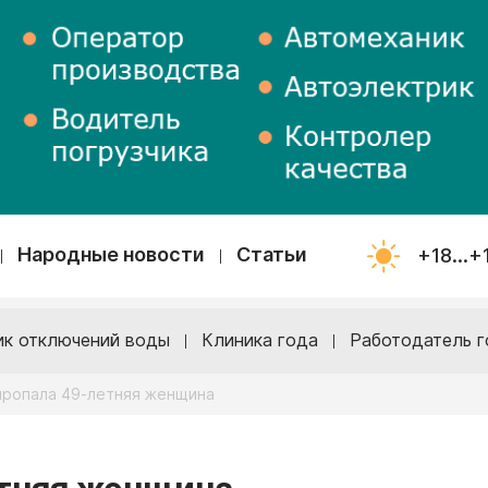
Народные новости
Статьи
+18...+
ик отключений воды
Клиника года
Работодатель г
пропала 49-летняя женщина