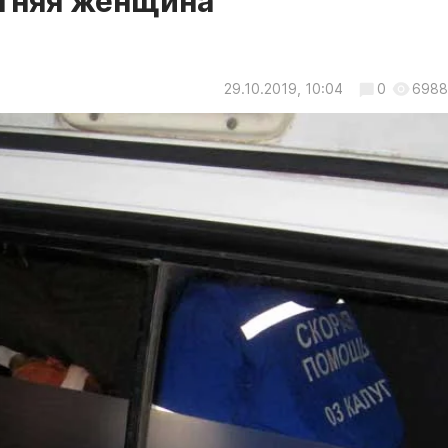
етняя женщина
29.10.2019, 10:04
0
6988