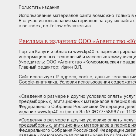
Полистать издания
Использование материалов сайта возможно только в 
В случае использования материалов на других сайтах
в no-index, no-follow обязательна.
Реклама в изданиях ООО «Агентство «Ко
Портал Калуги и области www.kp40.ru зарегистрирова
информационных технологий и массовых коммуникаций
Учредитель: ООО «Агентство «Комсомольская правда 
Главный редактор: Ивкин В.П.
Сайт использует IP адреса, cookie, данные геолокации
Google-анатилика. Условия использования содержатс
«
Сведения о размере и других условиях оплаты услу
предвыборных, агитационных материалов в период и
Федерального Собрания Российской Федерации девято
издание www.kp40.ru (св-во Эл № ФС77-58967 от 11.08
«
Сведения о размере и других условиях оплаты услу
предвыборных, агитационных материалов в период и
Федерального Собрания Российской Федерации девято
издание «Комсомольская правда» www.kp.ru (св-во Эл