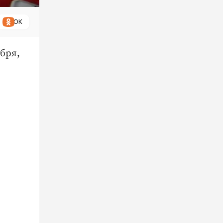
ОК
бря,