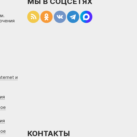
МЫ В СОЦСЕТЯХ
и.
лючения
ternet и
ния
вое
ния
вое
КОНТАКТЫ