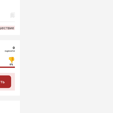
шествие
0
оценили
0%
сть