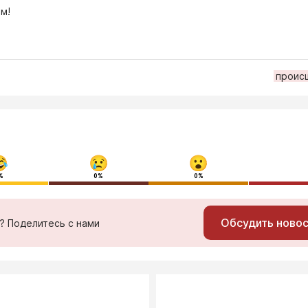
м!
проис
%
0%
0%
Обсудить ново
ь? Поделитесь с нами