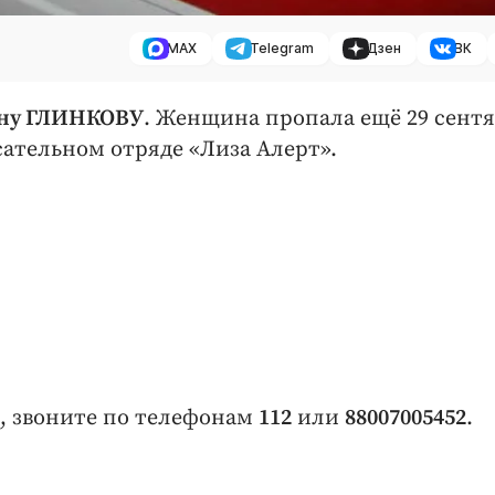
MAX
Telegram
Дзен
ВК
ену ГЛИНКОВУ
. Женщина пропала ещё 29 сентя
сательном отряде «Лиза Алерт».
й, звоните по телефонам
112
или
88007005452
.