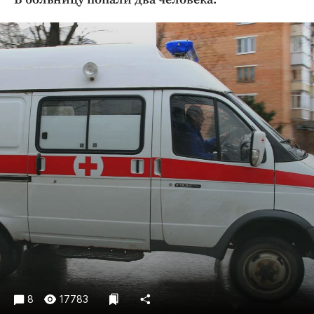
Криминал
Культура
Недвижимость и ЖКХ
Образование
Общество
Погода
Праздники
Происшествия
Спорт
Экономика и бизнес
ПРОЕКТЫ
Блоги
Издания
Медиаперсона
8
17783