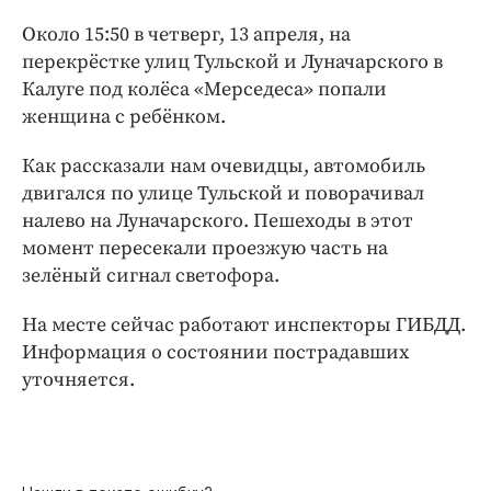
Интересное чтиво
Около 15:50 в четверг, 13 апреля, на
Клиника года
перекрёстке улиц Тульской и Луначарского в
Бренд года
Калуге под колёса «Мерседеса» попали
Работодатель года
женщина с ребёнком.
Как рассказали нам очевидцы, автомобиль
двигался по улице Тульской и поворачивал
налево на Луначарского. Пешеходы в этот
момент пересекали проезжую часть на
зелёный сигнал светофора.
На месте сейчас работают инспекторы ГИБДД.
Информация о состоянии пострадавших
уточняется.