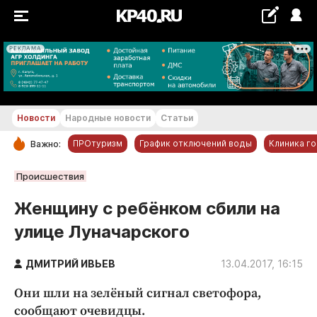
РЕКЛАМА
+16...+17 °С
Новости
Народные новости
Статьи
ПРОтуризм
График отключений воды
Клиника г
Важно:
РУБРИКИ
Происшествия
Обнинск
Женщину с ребёнком сбили на
Новости компаний
улице Луначарского
Статьи
Народные новости
ДМИТРИЙ ИВЬЕВ
13.04.2017, 16:15
Авто и транспорт
Они шли на зелёный сигнал светофора,
Благоустройство
сообщают очевидцы.