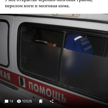
Криминал
перелом ноги и мозговая кома.
Культура
Недвижимость и ЖКХ
Образование
Общество
Погода
Праздники
Происшествия
Спорт
Экономика и бизнес
ПРОЕКТЫ
Блоги
Издания
14
10528
Медиаперсона