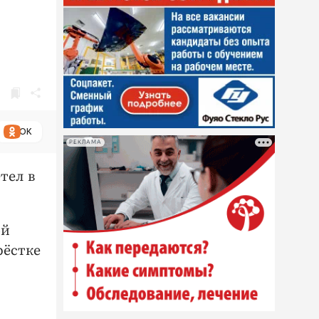
ОК
РЕКЛАМА
тел в
ой
рёстке