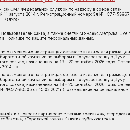
н как СМИ Федеральной службой по надзору в сфере связи,
 11 августа 2014 г. Регистрационный номер: Эл №ФС77-58967
– Калуга»
 Пользователей сайта, а также счетчики Яндекс.Метрика, Livein
я в Политике по защите персональных данных.
г по размещению на страницах сетевого издания для размеще
збирательной кампании по выборам в Государственную Думу
го созыва, назначенных на 18 – 20 сентября 2026 года. Сете
.2014г.)
»
г по размещению на страницах сетевого издания для размеще
збирательной кампании по выборам в Государственную Думу
го созыва, назначенных на 18 – 20 сентября 2026 года. Сете
 № ФС77-80505 от 15.03.2021г.), размещение на региональном
паний
» и «
Новости партнеров
» с тегами «реклама», «городская
 «область», «Городской голова Калуги» публикуются на