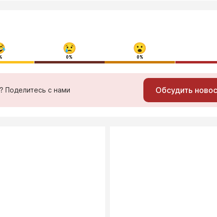
%
0%
0%
Обсудить ново
ь? Поделитесь с нами