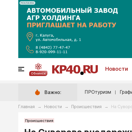
РЕКЛАМА
Новости
Обнинск
ПРОтуризм
Граф
Важно:
Главная
Новости
Происшествия
На Сувор
→
→
→
Происшествия