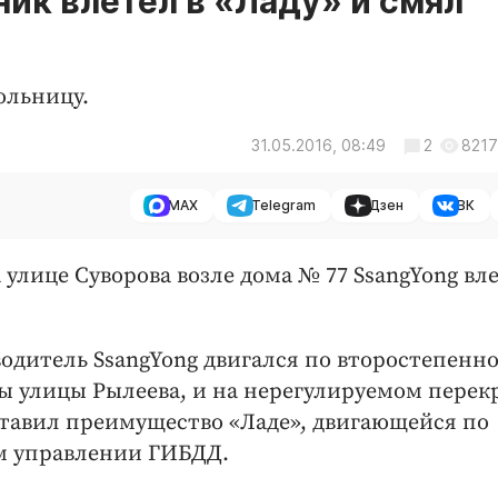
ик влетел в «Ладу» и смял
ольницу.
31.05.2016, 08:49
2
8217
MAX
Telegram
Дзен
ВК
а улице Суворова возле дома № 77 SsangYong вле
одитель SsangYong двигался по второстепенн
ны улицы Рылеева, и на нерегулируемом перек
ставил преимущество «Ладе», двигающейся по
ом управлении ГИБДД.