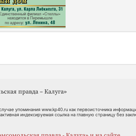
ьская правда – Калуга»
случае упоминания www.kp40.ru как первоисточника информаци
 активная индексируемая ссылка на главную страницу без зак
мсомольская правда - Калуга» и на сайте