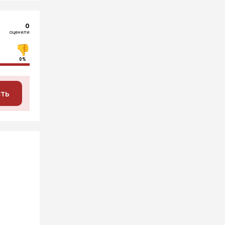
0
оценили
0%
сть