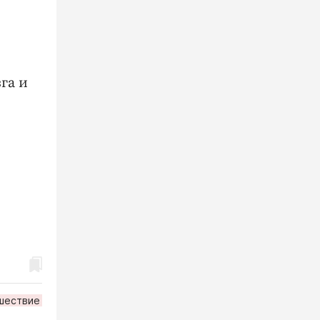
га и
шествие