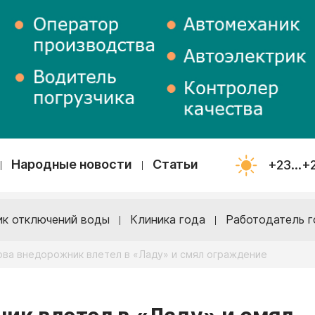
Народные новости
Статьи
+23...+
ик отключений воды
Клиника года
Работодатель г
ова внедорожник влетел в «Ладу» и смял ограждение