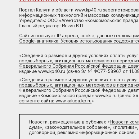
Портал Калуги и области www.kp40.ru зарегистрирова
информационных технологий и массовых коммуникаций
Учредитель: ООО «Агентство «Комсомольская правда 
Главный редактор: Ивкин В.П.
Сайт использует IP адреса, cookie, данные геолокации
Google-анатилика. Условия использования содержатс
«
Сведения о размере и других условиях оплаты услу
предвыборных, агитационных материалов в период и
Федерального Собрания Российской Федерации девято
издание www.kp40.ru (св-во Эл № ФС77-58967 от 11.08
«
Сведения о размере и других условиях оплаты услу
предвыборных, агитационных материалов в период и
Федерального Собрания Российской Федерации девято
издание «Комсомольская правда» www.kp.ru (св-во Эл
сегменте сайта: www.kaluga.kp.ru
»
Новости, размещенные в рубриках «
Новости ком
дума», «законодательное собрание», «политика»,
договорной, рекламно-информационной основе.