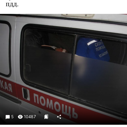
Криминал
ПДД.
Культура
Недвижимость и ЖКХ
Образование
Общество
Погода
Праздники
Происшествия
Спорт
Экономика и бизнес
ПРОЕКТЫ
Блоги
Издания
5
10487
Медиаперсона