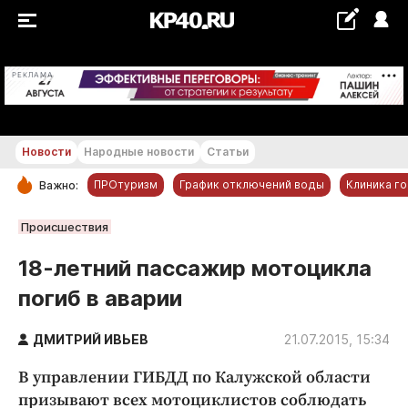
+16...+17 °С
РЕКЛАМА
Новости
Народные новости
Статьи
ПРОтуризм
График отключений воды
Клиника г
Важно:
РУБРИКИ
Происшествия
Обнинск
18-летний пассажир мотоцикла
Новости компаний
погиб в аварии
Статьи
Народные новости
ДМИТРИЙ ИВЬЕВ
21.07.2015, 15:34
Авто и транспорт
В управлении ГИБДД по Калужской области
Благоустройство
призывают всех мотоциклистов соблюдать