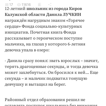
Криминал
17
11616
12-летний
школьник из города Киров
Культура
Калужской области Данила ЛУЧКИН
Недвижимость и ЖКХ
награждён нагрудным знаком «Горячее
Образование
сердце» Фонда социально-культурных
Общество
инициатив. Почетная книга Фонда
рассказывает о героическом поступке
Погода
мальчика, на глазах у которого 6-летняя
Праздники
девочка упала в озеро:
Происшествия
Спорт
- Данила сразу понял: звать взрослых – значит,
терять драгоценные секунды, и тогда девочка
Экономика и бизнес
может захлебнуться. Он бросился к ней... Еще
ПРОЕКТЫ
секунда – и мальчик подхватил тонущую
девчушку и вытащил на берег.
Блоги
Издания
Районный отдел образования решил не
Медиаперсона
оставлять поступок школьника без внимания,