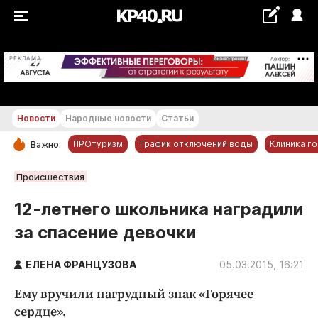
+19...+20 °С
РЕКЛАМА
Новости
Народные новости
Статьи
ПРОтуризм
График отключений воды
Клиника г
Важно:
РУБРИКИ
Происшествия
Обнинск
12-летнего школьника наградили
Новости компаний
за спасение девочки
Статьи
Народные новости
ЕЛЕНА ФРАНЦУЗОВА
05.03.2015, 16:21
Авто и транспорт
Ему вручили нагрудный знак «Горячее
Благоустройство
сердце».