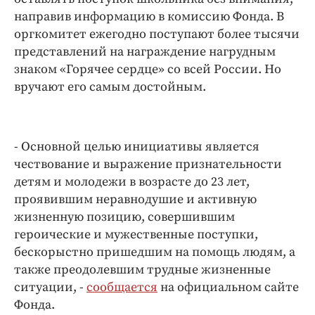
Интересное чтиво
направив информацию в комиссию Фонда. В
Клиника года
оргкомитет ежегодно поступают более тысячи
Бренд года
представлений на награждение нагрудным
Работодатель года
знаком «Горячее сердце» со всей России. Но
вручают его самым достойным.
- Основной целью инициативы является
чествование и выражение признательности
детям и молодежи в возрасте до 23 лет,
проявившим неравнодушие и активную
жизненную позицию, совершившим
героические и мужественные поступки,
бескорыстно пришедшим на помощь людям, а
также преодолевшим трудные жизненные
ситуации, -
сообщается
на официальном сайте
Фонда.