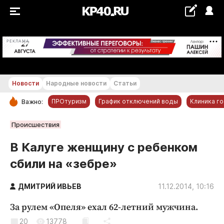
+19...+20 °С
РЕКЛАМА
Новости
Народные новости
Статьи
ПРОтуризм
График отключений воды
Клиника г
Важно:
РУБРИКИ
Происшествия
Обнинск
В Калуге женщину с ребенком
Новости компаний
сбили на «зебре»
Статьи
Народные новости
ДМИТРИЙ ИВЬЕВ
11.12.2014, 10:16
Авто и транспорт
За рулем «Опеля» ехал 62-летний мужчина.
Благоустройство
20
13778