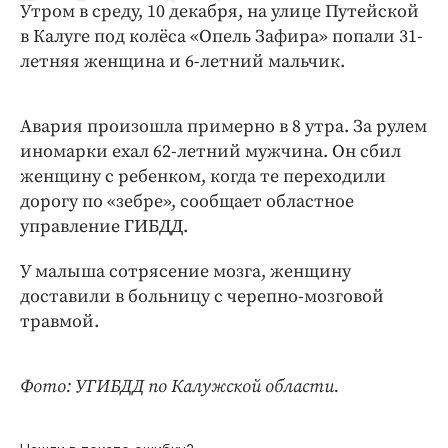
Утром в среду, 10 декабря, на улице Путейской
Криминал
в Калуге под колёса «Опель Зафира» попали 31-
Культура
летняя женщина и 6-летний мальчик.
Недвижимость и ЖКХ
Образование
Авария произошла примерно в 8 утра. За рулем
Общество
иномарки ехал 62-летний мужчина. Он сбил
Погода
женщину с ребенком, когда те переходили
Праздники
дорогу по «зебре», сообщает областное
Происшествия
управление ГИБДД.
Спорт
У малыша сотрясение мозга, женщину
Экономика и бизнес
доставили в больницу с черепно-мозговой
травмой.
ПРОЕКТЫ
Блоги
Фото: УГИБДД по Калужской области.
Издания
Медиаперсона