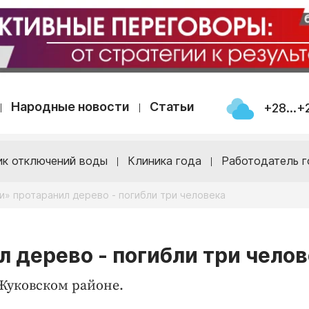
Народные новости
Статьи
+28...+
ик отключений воды
Клиника года
Работодатель г
» протаранил дерево - погибли три человека
 дерево - погибли три чело
Жуковском районе.