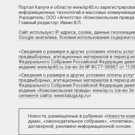
Портал Калуги и области www.kp40.ru зарегистрирова
информационных технологий и массовых коммуникаций
Учредитель: ООО «Агентство «Комсомольская правда 
Главный редактор: Ивкин В.П.
Сайт использует IP адреса, cookie, данные геолокации
Google-анатилика. Условия использования содержатс
«
Сведения о размере и других условиях оплаты услу
предвыборных, агитационных материалов в период и
Федерального Собрания Российской Федерации девято
издание www.kp40.ru (св-во Эл № ФС77-58967 от 11.08
«
Сведения о размере и других условиях оплаты услу
предвыборных, агитационных материалов в период и
Федерального Собрания Российской Федерации девято
издание «Комсомольская правда» www.kp.ru (св-во Эл
сегменте сайта: www.kaluga.kp.ru
»
Новости, размещенные в рубриках «
Новости ком
дума», «законодательное собрание», «политика»,
договорной, рекламно-информационной основе.