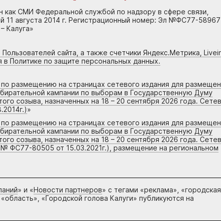
н как СМИ Федеральной службой по надзору в сфере связи,
 11 августа 2014 г. Регистрационный номер: Эл №ФС77-58967
– Калуга»
 Пользователей сайта, а также счетчики Яндекс.Метрика, Livein
я в Политике по защите персональных данных.
г по размещению на страницах сетевого издания для размеще
збирательной кампании по выборам в Государственную Думу
го созыва, назначенных на 18 – 20 сентября 2026 года. Сете
.2014г.)
»
г по размещению на страницах сетевого издания для размеще
збирательной кампании по выборам в Государственную Думу
го созыва, назначенных на 18 – 20 сентября 2026 года. Сете
 № ФС77-80505 от 15.03.2021г.), размещение на региональном
паний
» и «
Новости партнеров
» с тегами «реклама», «городская
 «область», «Городской голова Калуги» публикуются на