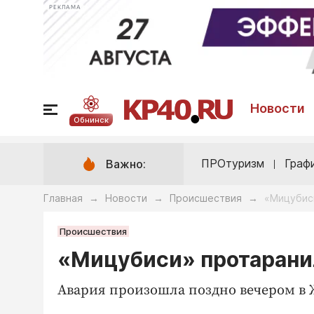
РЕКЛАМА
Новости
Обнинск
ПРОтуризм
Граф
Важно:
Главная
Новости
Происшествия
«Мицубиси
→
→
→
Происшествия
«Мицубиси» протаранил
Авария произошла поздно вечером в 