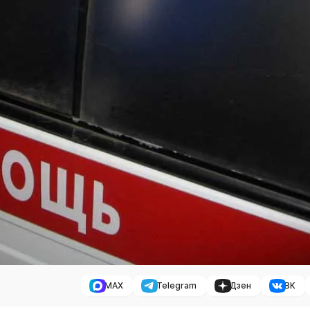
MAX
Telegram
Дзен
ВК