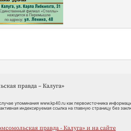
ьская правда – Калуга»
случае упоминания www.kp40.ru как первоисточника информаци
 активная индексируемая ссылка на главную страницу без зак
мсомольская правда - Калуга» и на сайте