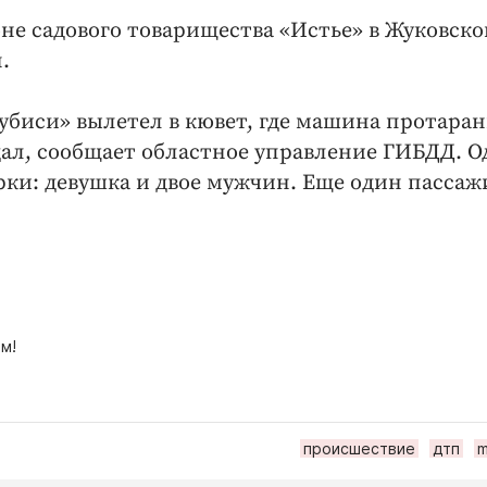
оне садового товарищества «Истье» в Жуковск
.
цубиси» вылетел в кювет, где машина протара
дал, сообщает областное управление ГИБДД. О
ки: девушка и двое мужчин. Еще один пассаж
м!
происшествие
дтп
m