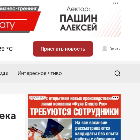
29 °С
Прислать новость
Войти
ода
Интересное чтиво
РЕКЛАМА
века