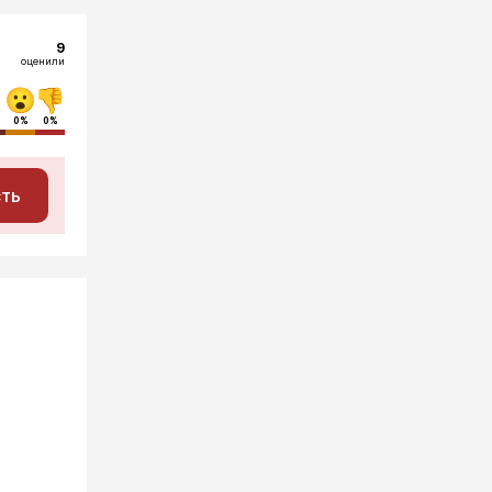
9
оценили
0%
0%
сть