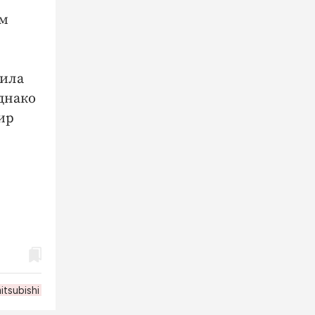
ом
нила
днако
ир
itsubishi