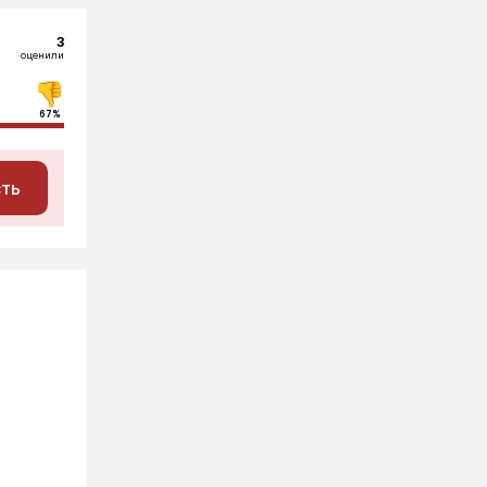
3
оценили
67%
сть