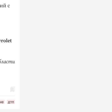
рий с
rolet
бласти
ие
дтп