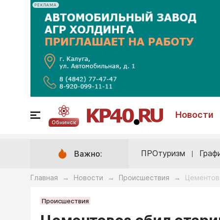
РЕКЛАМА
Новости
Обнинск
ПРОтуризм
Граф
Важно:
Главная
Новости
Происшествия
Цементово
→
→
→
Происшествия