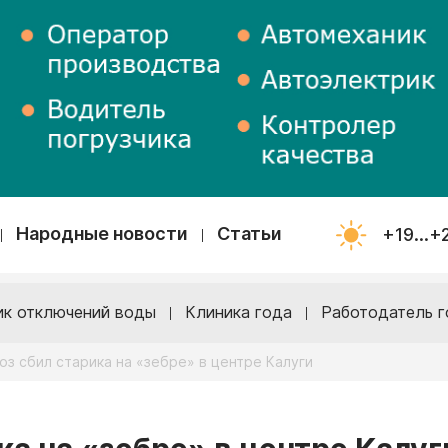
Народные новости
Статьи
+19...+
ик отключений воды
Клиника года
Работодатель г
з сбил старика на «зебре» в центре Калуги