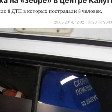
а на «зебре» в центре Калуг
ло 8 ДТП в которых пострадали 8 человек.
29.08.2014, 12:02
20
9643