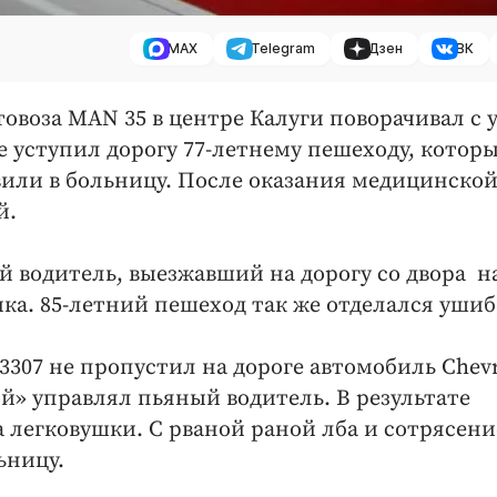
MAX
Telegram
Дзен
ВК
нтовоза MAN 35 в центре Калуги поворачивал с
е уступил дорогу 77-летнему пешеходу, котор
вили в больницу. После оказания медицинско
й.
ый водитель, выезжавший на дорогу со двора н
ика. 85-летний пешеход так же отделался уши
3307 не пропустил на дороге автомобиль Chevr
ой» управлял пьяный водитель. В результате
 легковушки. С рваной раной лба и сотрясен
ьницу.