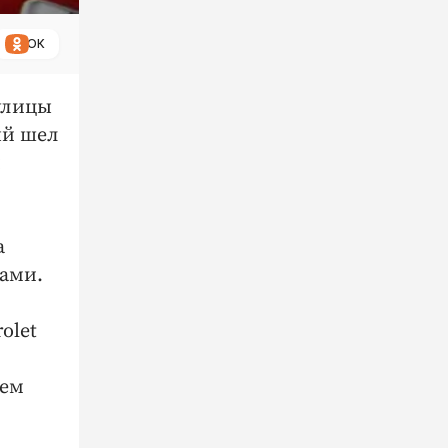
ОК
 улицы
ый шел
й
а
бами.
olet
ием