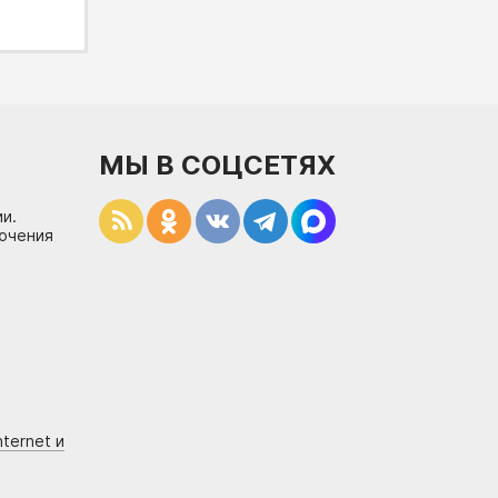
МЫ В СОЦСЕТЯХ
и.
лючения
ternet и