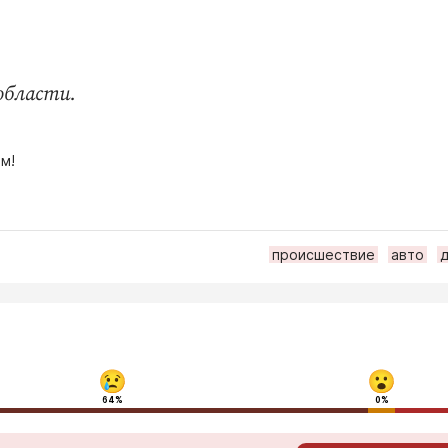
области.
м!
происшествие
авто
64%
0%