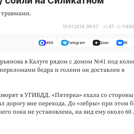
 сбили на Силикатном
 травмами.
10.01.2014, 09:57
47
11450
MAX
Telegram
Дзен
ВК
Гурьянова в Калуге рядом с домом №41 под коле
переломами бедра и голени он доставлен в
оворят в УГИБДД. «Пятерка» ехала со стороны
л дорогу вне перехода. До «зебры» при этом 
его пока не установлена, на вид ему около 60 