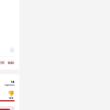
дтп
ваз
14
оценили
14%