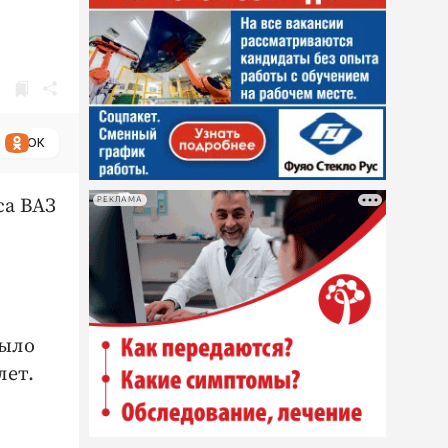
ОК
са ВАЗ
РЕКЛАМА
было
лет.