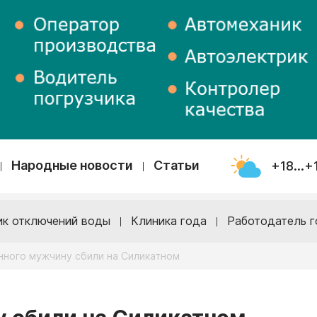
Народные новости
Статьи
+18...+
ик отключений воды
Клиника года
Работодатель г
нного мужчину сбили на Силикатном