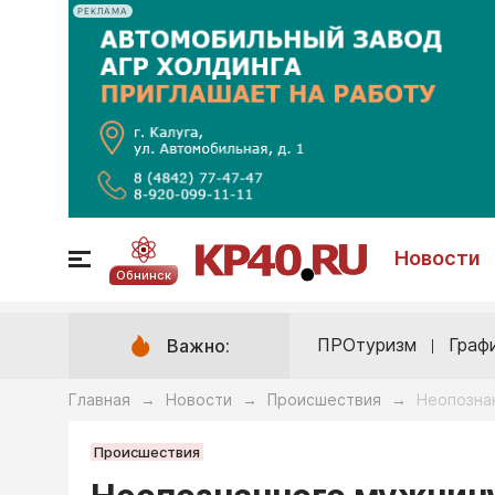
РЕКЛАМА
Новости
Обнинск
ПРОтуризм
Граф
Важно:
Главная
Новости
Происшествия
Неопозна
→
→
→
Происшествия