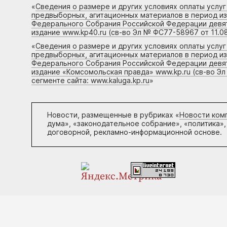
«
Сведения о размере и других условиях оплаты услу
предвыборных, агитационных материалов в период и
Федерального Собрания Российской Федерации девято
издание www.kp40.ru (св-во Эл № ФС77-58967 от 11.08
«
Сведения о размере и других условиях оплаты услу
предвыборных, агитационных материалов в период и
Федерального Собрания Российской Федерации девято
издание «Комсомольская правда» www.kp.ru (св-во Эл
сегменте сайта: www.kaluga.kp.ru
»
Новости, размещенные в рубриках «
Новости ком
дума», «законодательное собрание», «политика»,
договорной, рекламно-информационной основе.