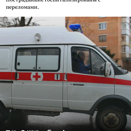
Криминал
переломами.
Культура
Недвижимость и ЖКХ
Образование
Общество
Погода
Праздники
Происшествия
Спорт
Экономика и бизнес
ПРОЕКТЫ
Блоги
Издания
Медиаперсона