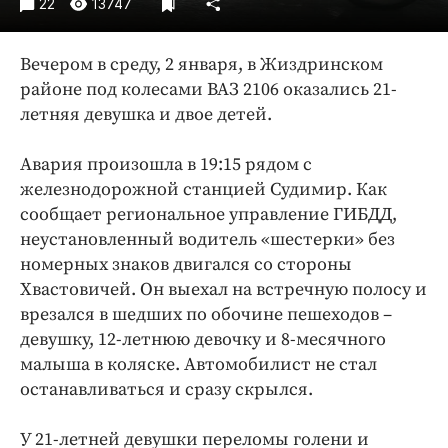
22
13747
Интересное чтиво
Клиника года
Вечером в среду, 2 января, в Жиздринском
Бренд года
районе под колесами ВАЗ 2106 оказались 21-
Работодатель года
летняя девушка и двое детей.
Авария произошла в 19:15 рядом с
железнодорожной станцией Судимир. Как
сообщает региональное управление ГИБДД,
неустановленный водитель «шестерки» без
номерных знаков двигался со стороны
Хвастовичей. Он выехал на встречную полосу и
врезался в шедших по обочине пешеходов –
девушку, 12-летнюю девочку и 8-месячного
малыша в коляске. Автомобилист не стал
останавливаться и сразу скрылся.
У 21-летней девушки переломы голени и