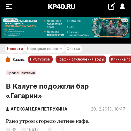
РЕКЛАМА
+28...+29 °С
Новости
Народные новости
Статьи
ПРОтуризм
График отключений воды
Клиника г
Важно:
РУБРИКИ
Происшествия
Обнинск
В Калуге подожгли бар
Новости компаний
«Гагарин»
Статьи
Народные новости
АЛЕКСАНДРА ПЕТРУХИНА
20.12.2013, 10:47
Авто и транспорт
Рано утром сгорело летнее кафе.
Благоустройство
62
16517