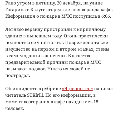
Рано утром в пятницу, 20 декабря, на улице
Криминал
Гагарина в Калуге сгорела летняя веранда кафе.
Культура
Информация о пожаре в МЧС поступила в 6:06.
Недвижимость и ЖКХ
Образование
Летнюю веранду пристроили к кирпичному
Общество
зданию в нынешнем году. Огонь практически
полностью ее уничтожил. Повреждено также
Погода
имущество на первом и втором этажах, стены
Праздники
в самом здании закопчены. В качестве
Происшествия
предварительной причины пожара в МЧС
Спорт
называют поджог. Никто из людей не
Экономика и бизнес
пострадал.
ПРОЕКТЫ
Об инциденте в рубрике
«Я-репортер»
написал
читатель STKirill. По его информации, в
Блоги
момент возгорания в кафе находились 15
Издания
человек.
Медиаперсона