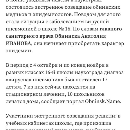
Интересное чтиво
состоялось экстренное совещание обнинских
Клиника года
медиков и эпидемиологов. Поводом для этого
Бренд года
стала ситуация с заболеванием вирусной
Работодатель года
пневмонией в школе № 16. По словам
главного
санитарного врача Обнинска Анатолия
ИВАНОВА
, она начинает приобретать характер
эпидемии.
В период с 4 октября и по конец ноября в
разных классах 16-й школы наукограда диагноз
«вирусная пневмония» был поставлен 17
детям. 7 из них сейчас находятся на
стационарном лечении, 10 школьников
лечатся дома, сообщает портал Obninsk.Name.
Участники экстренного совещания решили: в
учебных кабинетах школы, где произошла