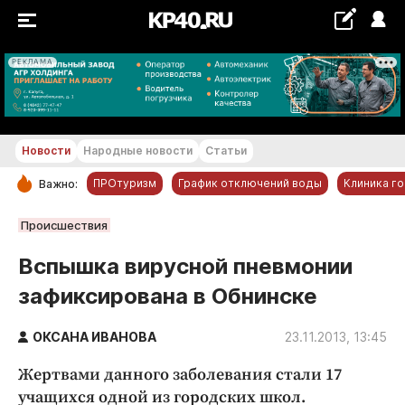
РЕКЛАМА
+19...+20 °С
Новости
Народные новости
Статьи
ПРОтуризм
График отключений воды
Клиника г
Важно:
РУБРИКИ
Происшествия
Обнинск
Вспышка вирусной пневмонии
Новости компаний
зафиксирована в Обнинске
Статьи
Народные новости
ОКСАНА ИВАНОВА
23.11.2013, 13:45
Авто и транспорт
Жертвами данного заболевания стали 17
Благоустройство
учащихся одной из городских школ.