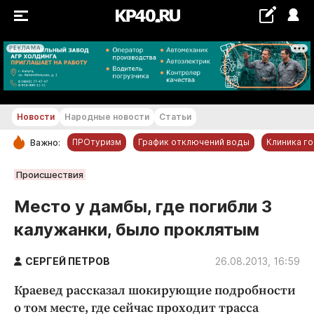
РЕКЛАМА
+21...+22 °С
Новости
Народные новости
Статьи
ПРОтуризм
График отключений воды
Клиника г
Важно:
РУБРИКИ
Происшествия
Обнинск
Место у дамбы, где погибли 3
Новости компаний
калужанки, было проклятым
Статьи
Народные новости
СЕРГЕЙ ПЕТРОВ
26.08.2013, 16:59
Авто и транспорт
Краевед рассказал шокирующие подробности
Благоустройство
о том месте, где сейчас проходит трасса