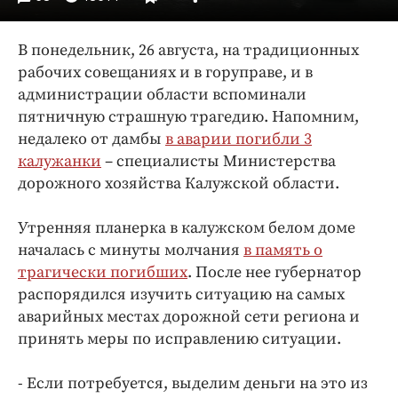
Интересное чтиво
Клиника года
В понедельник, 26 августа, на традиционных
Бренд года
рабочих совещаниях и в горуправе, и в
Работодатель года
администрации области вспоминали
пятничную страшную трагедию. Напомним,
недалеко от дамбы
в аварии погибли 3
калужанки
– специалисты Министерства
дорожного хозяйства Калужской области.
Утренняя планерка в калужском белом доме
началась с минуты молчания
в память о
трагически погибших
. После нее губернатор
распорядился изучить ситуацию на самых
аварийных местах дорожной сети региона и
принять меры по исправлению ситуации.
- Если потребуется, выделим деньги на это из