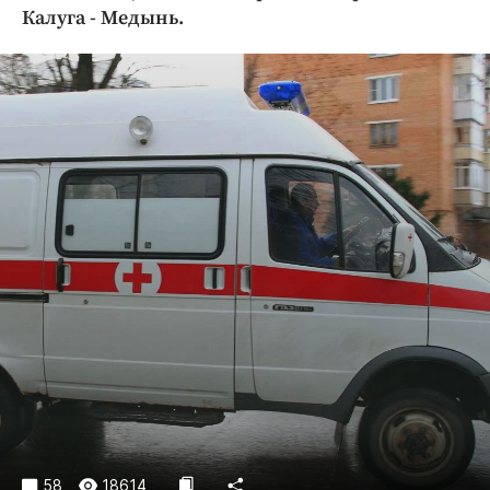
Криминал
Калуга - Медынь.
Культура
Недвижимость и ЖКХ
Образование
Общество
Погода
Праздники
Происшествия
Спорт
Экономика и бизнес
ПРОЕКТЫ
Блоги
Издания
Медиаперсона
58
18614