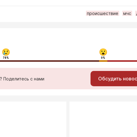
происшествие
мчс
78%
0%
Обсудить ново
ь? Поделитесь с нами