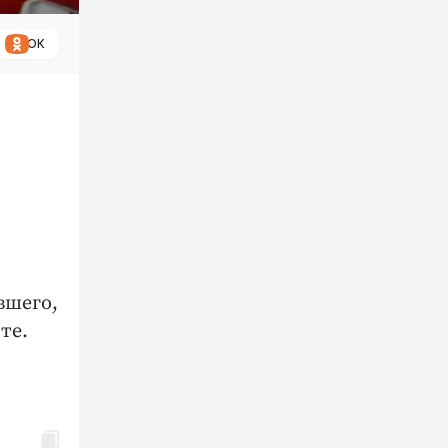
ОК
вшего,
те.