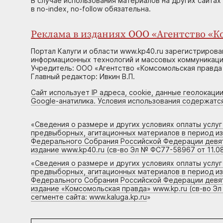
В случае использования материалов на других сайтах
в no-index, no-follow обязательна.
Реклама в изданиях ООО «Агентство «Ко
Портал Калуги и области www.kp40.ru зарегистрирова
информационных технологий и массовых коммуникаций
Учредитель: ООО «Агентство «Комсомольская правда 
Главный редактор: Ивкин В.П.
Сайт использует IP адреса, cookie, данные геолокации
Google-анатилика. Условия использования содержатс
«
Сведения о размере и других условиях оплаты услу
предвыборных, агитационных материалов в период и
Федерального Собрания Российской Федерации девято
издание www.kp40.ru (св-во Эл № ФС77-58967 от 11.08
«
Сведения о размере и других условиях оплаты услу
предвыборных, агитационных материалов в период и
Федерального Собрания Российской Федерации девято
издание «Комсомольская правда» www.kp.ru (св-во Эл
сегменте сайта: www.kaluga.kp.ru
»