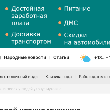
Народные новости
Статьи
+18...+
ик отключений воды
Клиника года
Работодатель г
 на глазах у людей утонул мужчина