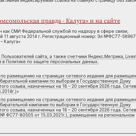
 активная индексируемая ссылка на главную страницу без зак
мсомольская правда - Калуга» и на сайте
н как СМИ Федеральной службой по надзору в сфере связи,
 11 августа 2014 г. Регистрационный номер: Эл №ФС77-58967
– Калуга»
 Пользователей сайта, а также счетчики Яндекс.Метрика, Livein
я в Политике по защите персональных данных.
г по размещению на страницах сетевого издания для размеще
збирательной кампании по выборам в Государственную Думу
го созыва, назначенных на 18 – 20 сентября 2026 года. Сете
.2014г.)
»
г по размещению на страницах сетевого издания для размеще
збирательной кампании по выборам в Государственную Думу
го созыва, назначенных на 18 – 20 сентября 2026 года. Сете
 № ФС77-80505 от 15.03.2021г.), размещение на региональном