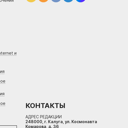
лючения
ternet и
ния
вое
ния
вое
КОНТАКТЫ
АДРЕС РЕДАКЦИИ
248000, г. Калуга, ул. Космонавта
Комарова, д. 36