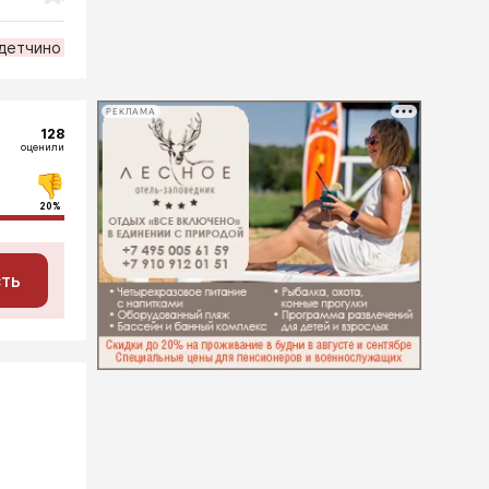
детчино
РЕКЛАМА
128
оценили
20%
сть