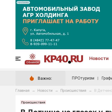
РЕКЛАМА
Новости
Обнинск
ПРОтуризм
Граф
Важно:
Главная
Новости
Происшествия
В Детчино
→
→
→
Происшествия