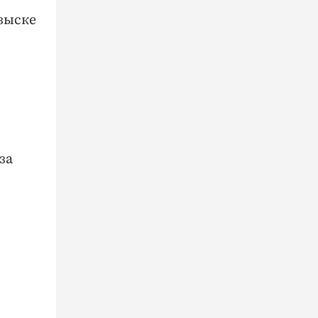
зыске
за