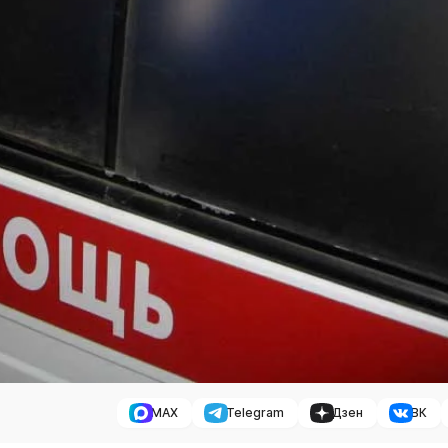
MAX
Telegram
Дзен
ВК