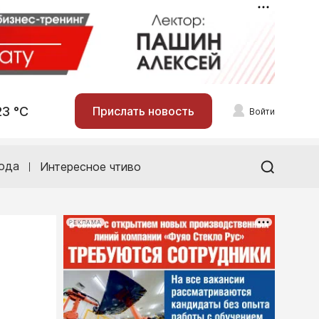
23 °С
Прислать новость
Войти
ода
Интересное чтиво
РЕКЛАМА