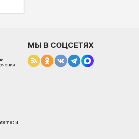
МЫ В СОЦСЕТЯХ
и.
лючения
ternet и