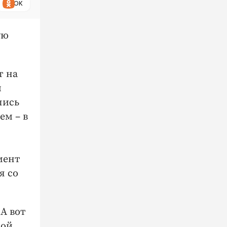
ОК
ую
т на
и
лись
ем – в
мент
я со
А вот
ной