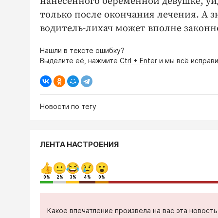
нанесенного беременной девушке, уйде
только после окончания лечения. А з
водитель-лихач может вполне законно 
Нашли в тексте ошибку?
Выделите её, нажмите
Ctrl + Enter
и мы всё исправи
Новости по тегу
ЛЕНТА НАСТРОЕНИЯ
0%
2%
3%
4%
0%
Какое впечатление произвела на вас эта новост