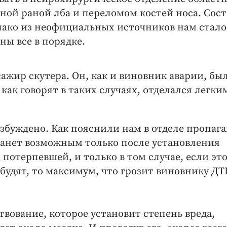
ной раной лба и переломом костей носа. Сос
нако из неофициальных источников нам стало
ны все в порядке.
ажир скутера. Он, как и виновник аварии, бы
как говорят в таких случаях, отделался легки
озбуждено. Как пояснили нам в отделе пропаг
танет возможным только после установления
потерпевшей, и только в том случае, если это
збудят, то максимум, что грозит виновнику ДТ
вование, которое установит степень вреда,