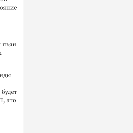
тояние
л пьян
м
анды
 будет
П, это