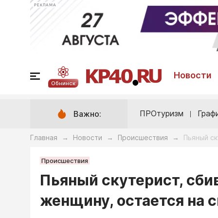
РЕКЛАМА
Новости
Обнинск
ПРОтуризм
Граф
Важно:
Главная
Новости
Происшествия
Пьяный ск
→
→
→
Происшествия
Пьяный скутерист, сби
женщину, остается на 