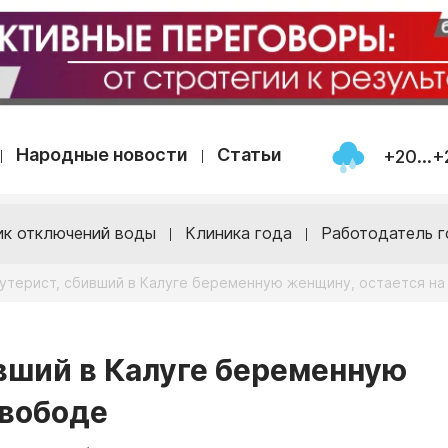
Народные новости
Статьи
+20...+
ик отключений воды
Клиника года
Работодатель г
утерист, сбивший в Калуге беременную женщину, остается на
вший в Калуге беременную
свободе