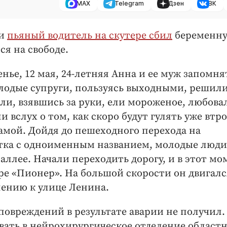
MAX
Telegram
Дзен
ВК
ги
пьяный водитель на скутере сбил
беременн
ся на свободе.
нье, 12 мая, 24-летняя Анна и ее муж запомня
лодые супруги, пользуясь выходными, решил
ли, взявшись за руки, ели мороженое, любова
вслух о том, как скоро будут гулять уже втро
амой. Дойдя до пешеходного перехода на
стка с одноименным названием, молодые люди
ллее. Начали переходить дорогу, и в этот мо
ре «Пионер». На большой скорости он двигалс
ению к улице Ленина.
овреждений в результате аварии не получил. 
вать в нейрохирургическое отделение област