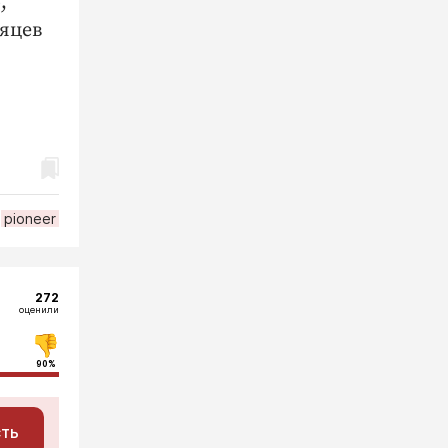
,
сяцев
pioneer
272
оценили
90%
сть