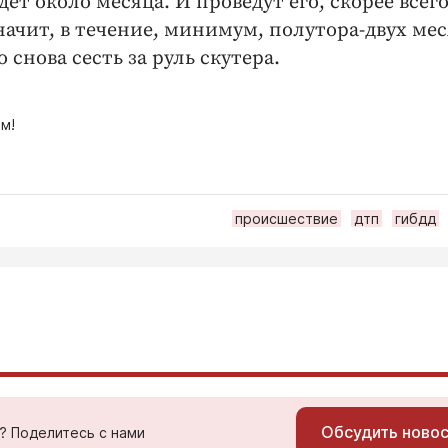
т около месяца. И проведут его, скорее всего
начит, в течение, минимум, полутора-двух ме
снова сесть за руль скутера.
м!
происшествие
дтп
гибдд
Обсудить ново
ь? Поделитесь с нами