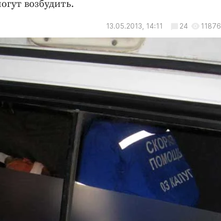
огут возбудить.
13.05.2013, 14:11
24
11876