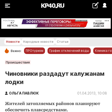
+19...+20 °С
РЕКЛАМА
Новости
Народные новости
Статьи
ПРОтуризм
График отключений воды
Клиника г
Важно:
РУБРИКИ
Происшествия
Обнинск
Чиновники раздадут калужанам
Новости компаний
лодки
Статьи
Народные новости
ОЛЬГА ПАВЛЮК
01.04.2013, 10:08
Авто и транспорт
Жителей затопляемых районов планируют
Благоустройство
обеспечить плавсредствами.