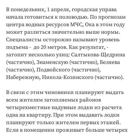
Интересное чтиво
В понедельник, 1 апреля, городская управа
Клиника года
начала готовиться к половодью. По прогнозам
Бренд года
центра водных ресурсов МЧС, Ока в этом году
Работодатель года
может разлиться значительно выше нормы.
Специалисты осторожно называют уровень
подъема - до 20 метров. Как результат, -
затопит несколько улиц: Салтыкова-Щедрина
(частично), Знаменcкую (частично), Беляева
(частично), Подвойского (частично),
Набережную, Никола-Козинского (частично).
В связи с этим чиновники планируют выдать
всем жителям затопляемых районов
четырехместные надувные лодки из расчета
одна на квартиру. При этом выдавать лодки
планируют только жителям первых этажей.
Если в помещении проживает больше четырех