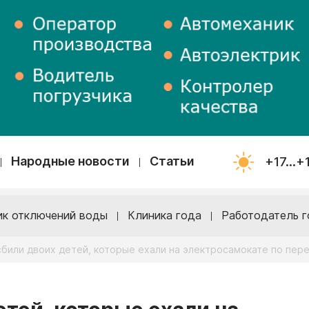
Народные новости
Статьи
+17...+
ик отключений воды
Клиника года
Работодатель г
сбили двоих детей, которые ехали на электросамокате по пер