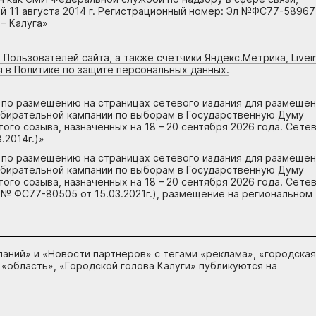
 11 августа 2014 г. Регистрационный номер: Эл №ФС77-58967
– Калуга»
 Пользователей сайта, а также счетчики Яндекс.Метрика, Livein
я в Политике по защите персональных данных.
г по размещению на страницах сетевого издания для размеще
збирательной кампании по выборам в Государственную Думу
го созыва, назначенных на 18 – 20 сентября 2026 года. Сете
.2014г.)
»
г по размещению на страницах сетевого издания для размеще
збирательной кампании по выборам в Государственную Думу
го созыва, назначенных на 18 – 20 сентября 2026 года. Сете
 № ФС77-80505 от 15.03.2021г.), размещение на региональном
паний
» и «
Новости партнеров
» с тегами «реклама», «городская
 «область», «Городской голова Калуги» публикуются на