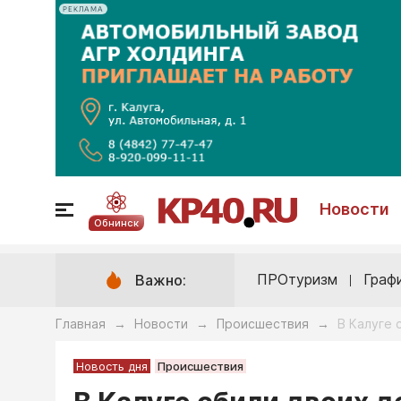
РЕКЛАМА
Новости
Обнинск
ПРОтуризм
Граф
Важно:
Главная
Новости
Происшествия
В Калуге 
→
→
→
Новость дня
Происшествия