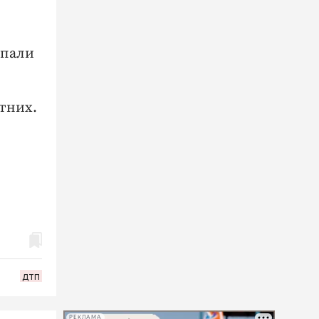
опали
тних.
дтп
РЕКЛАМА