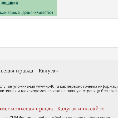
ьская правда – Калуга»
случае упоминания www.kp40.ru как первоисточника информаци
 активная индексируемая ссылка на главную страницу без зак
мсомольская правда - Калуга» и на сайте
н как СМИ Федеральной службой по надзору в сфере связи,