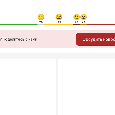
0%
14%
0%
0%
Обсудить ново
ь? Поделитесь с нами