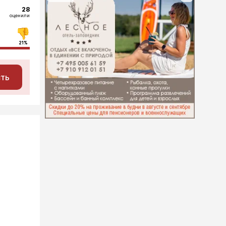
28
оценили
21%
сть