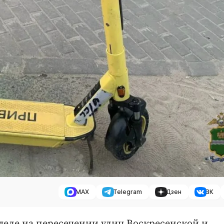
MAX
Telegram
Дзен
ВК
еле на пересечении улиц Воскресенской и