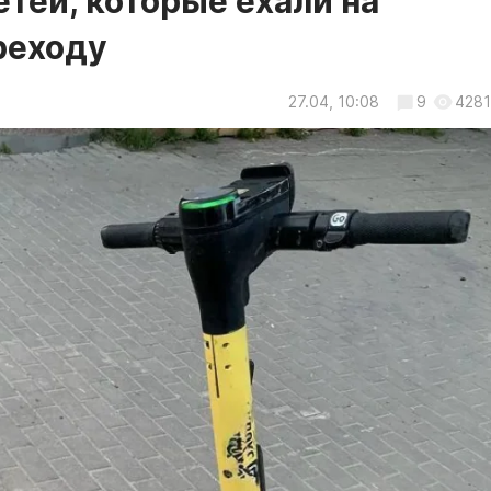
етей, которые ехали на
реходу
27.04, 10:08
9
4281