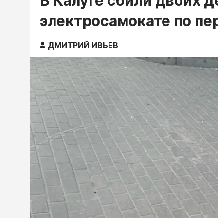
В Калуге сбили двоих д
электросамокате по пе
ДМИТРИЙ ИВЬЕВ