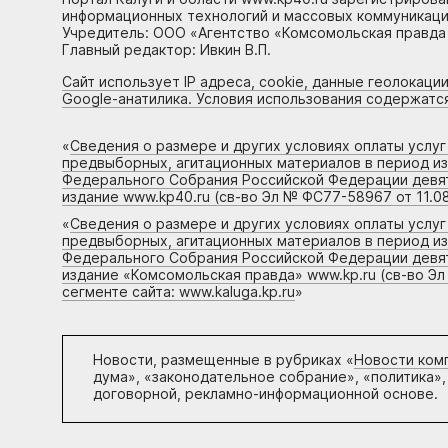
информационных технологий и массовых коммуникаций
Учредитель: ООО «Агентство «Комсомольская правда 
Главный редактор: Ивкин В.П.
Сайт использует IP адреса, cookie, данные геолокации
Google-анатилика. Условия использования содержатс
«
Сведения о размере и других условиях оплаты услу
предвыборных, агитационных материалов в период и
Федерального Собрания Российской Федерации девято
издание www.kp40.ru (св-во Эл № ФС77-58967 от 11.08
«
Сведения о размере и других условиях оплаты услу
предвыборных, агитационных материалов в период и
Федерального Собрания Российской Федерации девято
издание «Комсомольская правда» www.kp.ru (св-во Эл
сегменте сайта: www.kaluga.kp.ru
»
Новости, размещенные в рубриках «
Новости ком
дума», «законодательное собрание», «политика»,
договорной, рекламно-информационной основе.