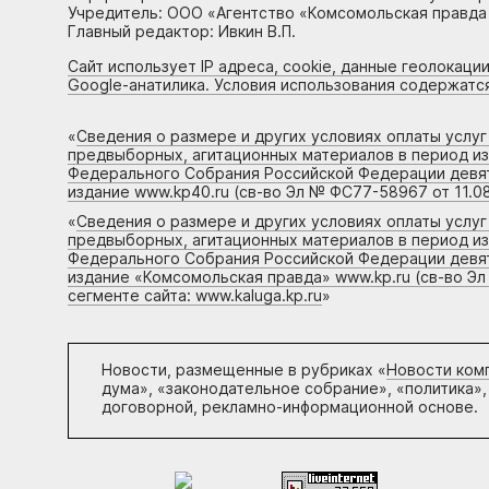
Учредитель: ООО «Агентство «Комсомольская правда 
Главный редактор: Ивкин В.П.
Сайт использует IP адреса, cookie, данные геолокации
Google-анатилика. Условия использования содержатс
«
Сведения о размере и других условиях оплаты услу
предвыборных, агитационных материалов в период и
Федерального Собрания Российской Федерации девято
издание www.kp40.ru (св-во Эл № ФС77-58967 от 11.08
«
Сведения о размере и других условиях оплаты услу
предвыборных, агитационных материалов в период и
Федерального Собрания Российской Федерации девято
издание «Комсомольская правда» www.kp.ru (св-во Эл
сегменте сайта: www.kaluga.kp.ru
»
Новости, размещенные в рубриках «
Новости ком
дума», «законодательное собрание», «политика»,
договорной, рекламно-информационной основе.