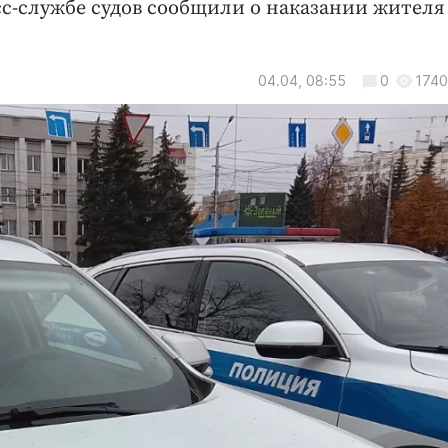
сс-службе судов сообщили о наказании жителя
04.04, 08:55
0
1740