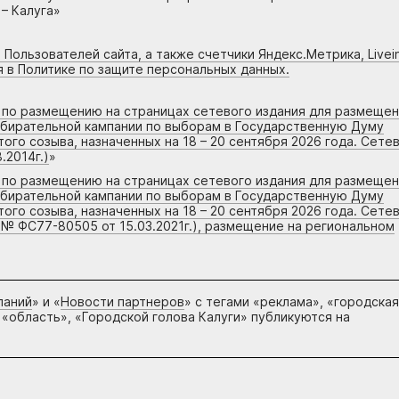
– Калуга»
 Пользователей сайта, а также счетчики Яндекс.Метрика, Livein
я в Политике по защите персональных данных.
г по размещению на страницах сетевого издания для размеще
збирательной кампании по выборам в Государственную Думу
го созыва, назначенных на 18 – 20 сентября 2026 года. Сете
.2014г.)
»
г по размещению на страницах сетевого издания для размеще
збирательной кампании по выборам в Государственную Думу
го созыва, назначенных на 18 – 20 сентября 2026 года. Сете
 № ФС77-80505 от 15.03.2021г.), размещение на региональном
паний
» и «
Новости партнеров
» с тегами «реклама», «городская
 «область», «Городской голова Калуги» публикуются на