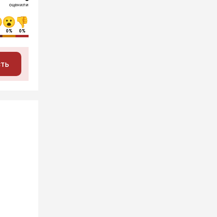
оценили
0%
0%
сть