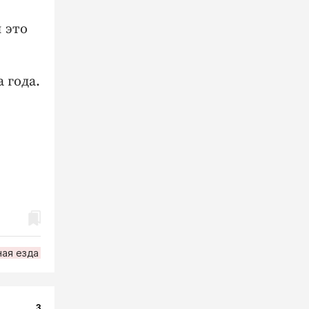
 это
 года.
ная езда
3