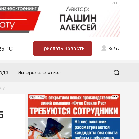
29 °С
Прислать новость
Войти
ода
Интересное чтиво
зду
РЕКЛАМА
5