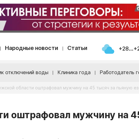
Народные новости
Статьи
+28...+
ик отключений воды
Клиника года
Работодатель г
ужской области оштрафовал мужчину на 45 тысяч за пьяную е
ти оштрафовал мужчину на 4