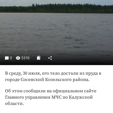
Криминал
Культура
Недвижимость и ЖКХ
Образование
Общество
Погода
Праздники
Происшествия
0
5319
Спорт
Экономика и бизнес
В среду, 30 июля, его тело достали из пруда в
городе Сосенский Козельского района.
ПРОЕКТЫ
Об этом сообщили на официальном сайте
Блоги
Главного управления МЧС по Калужской
Издания
области.
Медиаперсона