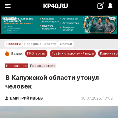
РЕКЛАМА
+21...+22 °С
Новости
Народные новости
Статьи
ПРОтуризм
График отключений воды
Клиника г
Важно:
РУБРИКИ
Новость дня
Происшествия
Обнинск
В Калужской области утонул
Новости компаний
человек
Статьи
Народные новости
ДМИТРИЙ ИВЬЕВ
30.07.2025, 17:02
Авто и транспорт
Благоустройство