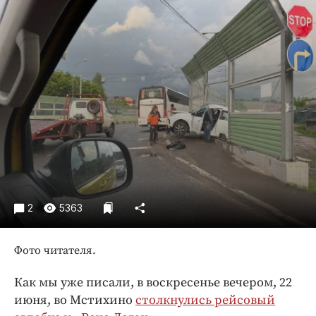
Криминал
Культура
Недвижимость и ЖКХ
Образование
Общество
Погода
Праздники
Происшествия
Спорт
Экономика и бизнес
2
5363
ПРОЕКТЫ
Фото читателя.
Блоги
Издания
Как мы уже писали, в воскресенье вечером, 22
Медиаперсона
июня, во Мстихино
столкнулись рейсовый