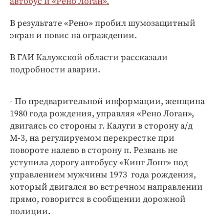
автобус и «Рено Логан».
Интересное чтиво
Клиника года
В результате «Рено» пробил шумозащитный
Бренд года
экран и повис на ограждении.
Работодатель года
В ГАИ Калужской области рассказали
подробности аварии.
- По предварительной информации, женщина
1980 года рождения, управляя «Рено Логан»,
двигаясь со стороны г. Калуги в сторону а/д
М-3, на регулируемом перекрестке при
повороте налево в сторону п. Резвань не
уступила дорогу автобусу «Кинг Лонг» под
управлением мужчины 1973 года рождения,
который двигался во встречном направлении
прямо, говорится в сообщении дорожной
полиции.